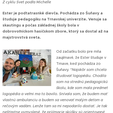
Z cyklu Svet podľa Michelle
Ester je podtatrasnké dievča. Pochádza zo Šuňavy a
študuje pedagogiku na Trnavskej univerzite. Venuje sa
skautingu a počas základnej školy bola v
dobrovoľníckom hasičskom zbore, ktorý sa dostal až na
majstrovstvá sveta.
Od začiatku bolo pre mňa
zaujímavé, že Ester študuje v
Trnave, keď pochádza zo
Šuňavy.
"Najskôr som chcela
študovať logopédiu. Chodila
som na strednú pedagogickú
školu, kde som mala predmet
logopédia a veľmi ma to bavilo. Snívala som, že budem mať
vlastnú ambulanciu a budem sa venovať malým deťom a
rečovým vadám. Lenže tam sa mi nepodarilo dostať. Je tak
nešťastne vymyslené, že prijímacie skúšky sú orientované