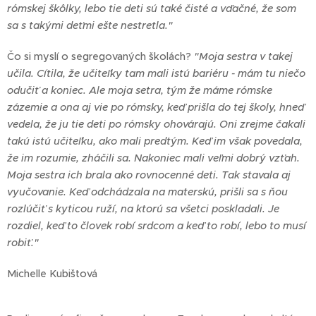
rómskej škôlky, lebo tie deti sú také čisté a vďačné, že som
sa s takými deťmi ešte nestretla."
Čo si myslí o segregovaných školách?
"Moja sestra v takej
učila. Cítila, že učiteľky tam mali istú bariéru - mám tu niečo
odučiť a koniec. Ale moja setra, tým že máme rómske
zázemie a ona aj vie po rómsky, keď prišla do tej školy, hneď
vedela, že ju tie deti po rómsky ohovárajú. Oni zrejme čakali
takú istú učiteľku, ako mali predtým. Keď im však povedala,
že im rozumie, zháčili sa. Nakoniec mali veľmi dobrý vzťah.
Moja sestra ich brala ako rovnocenné deti. Tak stavala aj
vyučovanie. Keď odchádzala na materskú, prišli sa s ňou
rozlúčiť s kyticou ruží, na ktorú sa všetci poskladali. Je
rozdiel, keď to človek robí srdcom a keď to robí, lebo to musí
robiť."
Michelle Kubištová