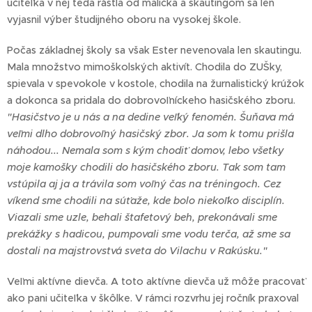
učiteľka v nej teda rástla od malička a skautingom sa len
vyjasnil výber študijného oboru na vysokej škole.
Počas základnej školy sa však Ester nevenovala len skautingu.
Mala množstvo mimoškolských aktivít. Chodila do ZUŠky,
spievala v spevokole v kostole, chodila na žurnalistický krúžok
a dokonca sa pridala do dobrovoľníckeho hasičského zboru.
"Hasičstvo je u nás a na dedine veľký fenomén. Šuňava má
veľmi dlho dobrovoľný hasičský zbor. Ja som k tomu prišla
náhodou... Nemala som s kým chodiť domov, lebo všetky
moje kamošky chodili do hasičského zboru. Tak som tam
vstúpila aj ja a trávila som voľný čas na tréningoch. Cez
víkend sme chodili na súťaže, kde bolo niekoľko disciplín.
Viazali sme uzle, behali štafetový beh, prekonávali sme
prekážky s hadicou, pumpovali sme vodu terča, až sme sa
dostali na majstrovstvá sveta do Vilachu v Rakúsku."
Veľmi aktívne dievča. A toto aktívne dievča už môže pracovať
ako pani učiteľka v škôlke. V rámci rozvrhu jej ročník praxoval