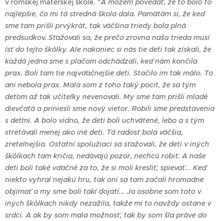
v rómskej materskej škole.
"A môžem povedať, že to bolo to
najlepšie, čo mi tá stredná škola dala. Pamätám si, že keď
sme tam prišli prvýkrát, tak väčšina triedy bola plná
predsudkov. Sťažovali sa, že prečo zrovna naša trieda musí
ísť do tejto škôlky. Ale nakoniec si nás tie deti tak získali, že
každá jedna sme s plačom odchádzali, keď nám končila
prax. Boli tam tie najvďačnejšie deti. Stačilo im tak málo. To
ani nebola prax. Mala som z toho taký pocit, že sa tým
deťom až tak učiteľky nevenovali. My sme tam prišli mladé
dievčatá a priniesli sme nový vietor. Robili sme predstavenia
s deťmi. A bolo vidno, že deti boli uchvátené, lebo a s tým
stretávali menej ako iné deti. Tá radosť bola väčšia,
zreteľnejšia.
Ostatní spolužiaci sa sťažovali, že deti v iných
škôlkach tam kričia, nedávajú pozor, nechcú robiť. A naše
deti boli také vďačné za to, že si moli kresliť, spievať... Keď
niekto vyhral nejakú hru, tak oni sa tam začali hromadne
objímať a my sme boli takí dojatí... Ja osobne som toto v
iných škôlkach nikdy nezažila, takže mi to navždy ostane v
srdci. A ak by som mala možnosť, tak by som šla práve do