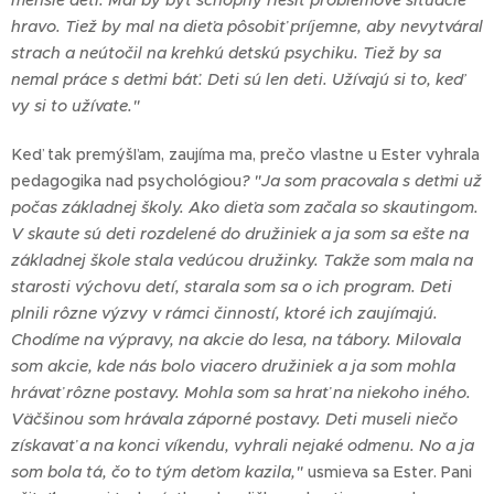
menšie deti. Mal by byť schopný riešiť problémové situácie
hravo. Tiež by mal na dieťa pôsobiť príjemne, aby nevytváral
strach a neútočil na krehkú detskú psychiku. Tiež by sa
nemal práce s deťmi báť. Deti sú len deti. Užívajú si to, keď
vy si to užívate."
Keď tak premýšľam, zaujíma ma, prečo vlastne u Ester vyhrala
pedagogika nad psychológiou
? "Ja som pracovala s deťmi už
počas základnej školy. Ako dieťa som začala so skautingom.
V skaute sú deti rozdelené do družiniek a ja som sa ešte na
základnej škole stala vedúcou družinky. Takže som mala na
starosti výchovu detí, starala som sa o ich program. Deti
plnili rôzne výzvy v rámci činností, ktoré ich zaujímajú.
Chodíme na výpravy, na akcie do lesa, na tábory. Milovala
som akcie, kde nás bolo viacero družiniek a ja som mohla
hrávať rôzne postavy. Mohla som sa hrať na niekoho iného.
Väčšinou som hrávala záporné postavy. Deti museli niečo
získavať a na konci víkendu, vyhrali nejaké odmenu. No a ja
som bola tá, čo to tým deťom kazila,"
usmieva sa Ester. Pani