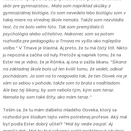
skôr pre gymnazistov... Mala som napríklad skúšky z
gymnaziálnej biológie, čo som nevedela lebo biológiu som v
takej miere na strednej škole nemala. Takže som nezvládla
test, čo mi bolo veľmi ľúto. Tak som premýšľala či
psychológia alebo učiteľstvo. Nakoniec som sa potom
rozhodla pre pedagogiku a Trnava mi vyšla ako najlepšia
voľba."
V Trnave je šťastná. Aj preto, že tu má čistý štít. Nikto
ju nepozná a začína od nuly. Pretože aj napriek tomu, že na
Ester nie je vidno, že je Rómka, aj ona si zažila šikanu.
"Šikana
na základnej škole bola už len kvôli tomu, že vedeli, odkiaľ
pochádzam. Ja som na to reagovala tak, že ten človek nie je
sám so sebou v pohode, takže som to brala s nadhľadom.
Ale bez tej šikany, by som nebola tým, kým som teraz.
Nemala by som také štíty, ako mám teraz."
Teším sa, že tu mám ďalšieho mladého človeka, ktorý sa
rozhodol pre štúdium tejto veľmi potrebnej profesie. Aký mal
byť podľa Ester dobrý učiteľ?
"Mal by vedie zaujať. Aj