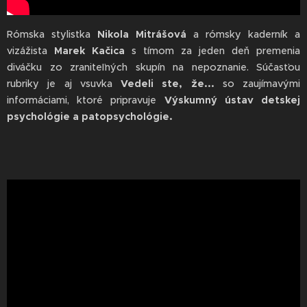
Rómska stylistka
Nikola Mitrášová
a rómsky kaderník a
vizážista
Marek Kačica
s tímom za jeden deň premenia
diváčku zo zraniteľných skupín na nepoznanie. Súčasťou
rubriky je aj vsuvka
Vedeli ste, že...
so zaujímavými
informáciami, ktoré pripravuje
Výskumný ústav detskej
psychológie a patopsychológie.