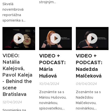
slovenskej kultúrnej
strojným
Skvelá
scény - speváčkou,
inžinierom, ktorý je
novembrová
moderátorkou,
zároveň aj veľmi
reportážna
herečkou,
známym a
spomienka s
skladateľkou a
úspešným
nádychom
textárkou, ktorá
influencerom, ktorý
dokumentárneho
má veľmi úspešný
má na Tik-Toku
filmu na stretnutie
podcast s vysokou
svoj kanál Rovnaký
v čare zasneženej
sledovanosťou OFF
Meter s viac ako
beskydskej prírody,
RECORD, ktorý
165 300
v malebných
VIDEO:
VIDEO +
VIDEO +
pripravuje pre
sledovateľmi.
Malenoviciach v
www.koktejl.sk.
Natália
PODCAST:
PODCAST:
Českej republike.
Kalejová,
Mária
Nadežda
Pavol Kaleja
Hušová
Malčeková
- Behind the
10/04/2024
09/04/2024
scene
Zoznámte sa s
Zoznámte sa s
Bratislava
Máriou Hušovou,
Nadeždou
12/04/2024
novinárkou,
Malčekovou,
spisovateľkou,
novinárkou,
Spomienka na