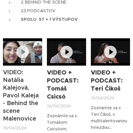
2 BEHIND THE SCENE
23 PODCASTOV
SPOLU 57 + 1 VÝSTUPOV
VIDEO:
VIDEO +
VIDEO +
Natália
PODCAST:
PODCAST:
Kalejová,
Tomáš
Teri Čikoš
Pavol Kaleja
Csicsó
13/04/2024
- Behind the
14/04/2024
Zoznámte sa s
scene
Teri Čikoš, s
Zoznámte sa s
Malenovice
multitalentovanou
Tomášom
hviezdou
19/04/2024
Csicsóom,