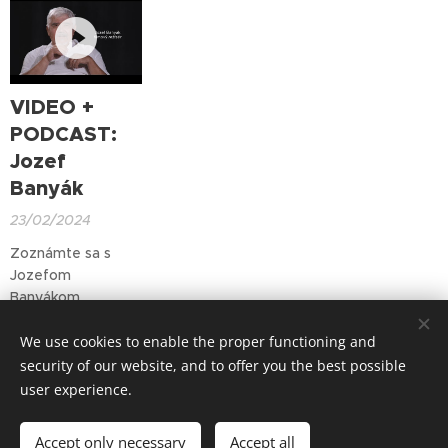
záležitosti Úradu
rómskych
dozvedieť niečo
vlády Českej
lokalitách
viac?
republiky.
predovšetkým na
Karlovarsku ako
sociálny pracovník
VIDEO +
a dnes aj ako
PODCAST:
riaditeľ známej
Jozef
organizácie
Khamoro.
Banyák
23/02/2024
Zoznámte sa s
Jozefom
Banyákom,
filmovým
We use cookies to enable the proper functioning and
režisérom.
Older posts
security of our website, and to offer you the best possible
user experience.
© Art Society, 2025
Accept only necessary
Accept all