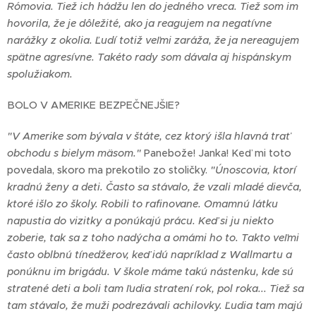
Rómovia. Tiež ich hádžu len do jedného vreca. Tiež som im
hovorila, že je dôležité, ako ja reagujem na negatívne
narážky z okolia. Ľudí totiž veľmi zaráža, že ja nereagujem
spätne agresívne. Takéto rady som dávala aj hispánskym
spolužiakom.
BOLO V AMERIKE BEZPEČNEJŠIE?
"V Amerike som bývala v štáte, cez ktorý išla hlavná trať
obchodu s bielym mäsom."
Panebože! Janka! Keď mi toto
povedala, skoro ma prekotilo zo stoličky.
"Únoscovia, ktorí
kradnú ženy a deti. Často sa stávalo, že vzali mladé dievča,
ktoré išlo zo školy. Robili to rafinovane. Omamnú látku
napustia do vizitky a ponúkajú prácu. Keď si ju niekto
zoberie, tak sa z toho nadýcha a omámi ho to. Takto veľmi
často oblbnú tínedžerov, keď idú napríklad z Wallmartu a
ponúknu im brigádu. V škole máme takú nástenku, kde sú
stratené deti a boli tam ľudia stratení rok, pol roka... Tiež sa
tam stávalo, že muži podrezávali achilovky. Ľudia tam majú