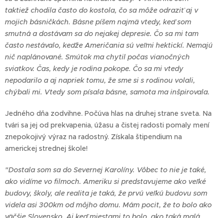
taktiež chodila často do kostola, čo sa môže odraziť aj v
mojich básničkách. Básne píšem najmä vtedy, keď som
smutná a dostávam sa do nejakej depresie. Čo sa mi tam
často nestávalo, keďže Američania sú veľmi hektickí. Nemajú
nič naplánované. Smútok ma chytil počas vianočných
sviatkov. Čas, kedy je rodina pokope. Čo sa mi vtedy
nepodarilo a aj napriek tomu, že sme si s rodinou volali,
chýbali mi. Vtedy som písala básne, samota ma inšpirovala.
Jedného dňa zodvihne. Počúva hlas na druhej strane sveta. Na
tvári sa jej od prekvapenia, úžasu a čistej radosti pomaly mení
znepokojivý výraz na radostný. Získala štipendium na
americkej strednej škole!
"Dostala som sa do Severnej Karolíny. Vôbec to nie je také,
ako vidíme vo filmoch. Ameriku si predstavujeme ako veľké
budovy, školy, ale realita je taká, že prvú veľkú budovu som
videla asi 300km od môjho domu. Mám pocit, že to bolo ako
väčšie Slovensko. Aj keď miestami to bolo, ako taká malá