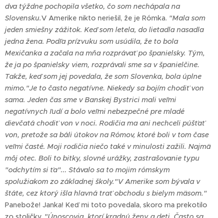
dva týždne pochopila všetko, čo som nechápala na
Slovensku.
V Amerike nikto neriešil, že je Rómka.
"Mala som
jeden smiešny zážitok. Keď som letela, do lietadla nasadla
jedna žena. Podľa prízvuku som usúdila, že to bola
Mexičanka a začala na mňa rozprávať po španielsky. Tým,
že ja po španielsky viem, rozprávali sme sa v španielčine.
Takže, keď som jej povedala, že som Slovenka, bola úplne
mimo.
"Je to často negatívne. Niekedy sa bojím chodiť von
sama. Jeden čas sme v Banskej Bystrici mali veľmi
negatívnych ľudí a bolo veľmi nebezpečné pre mladé
dievčatá chodiť von v noci. Rodičia ma ani nechceli púšťať
von, pretože sa báli útokov na Rómov, ktoré boli v tom čase
veľmi časté. Moji rodičia niečo také v minulosti zažili. Najmä
môj otec. Boli to bitky, slovné urážky, zastrašovanie typu
"odchytím si ťa"... Stávalo sa to mojim rómskym
spolužiakom zo základnej školy.
"V Amerike som bývala v
štáte, cez ktorý išla hlavná trať obchodu s bielym mäsom."
Panebože! Janka! Keď mi toto povedala, skoro ma prekotilo
zo stoličky.
"Únoscovia, ktorí kradnú ženy a deti. Často sa