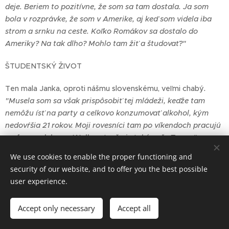
deje. Beriem to pozitívne, že som sa tam dostala. Ja som
bola v rozprávke, že som v Amerike, aj keď som videla iba
strom a srnku na ceste. Koľko Romákov sa dostalo do
Ameriky? Na tak dlho? Mohlo tam žiť a študovať?"
ŠTUDENTSKÝ ŽIVOT
Ten mala Janka, oproti nášmu slovenskému, veľmi chabý
.
"Musela som sa však prispôsobiť tej mládeži, keďže tam
nemôžu ísť na party a celkovo konzumovať alkohol, kým
nedovŕšia 21 rokov. Moji rovesníci tam po víkendoch pracujú
na farme alebo vo Wallmarte, čo je také naše Tesco."
We use cookies to enable the proper functioning and
CESTOVANIE PO AMERIKE
security of our website, and to offer you the best possible
user experience.
Veľmi veľa som tam precestovala. Bola som tam 9 mesiacov
a precestovala som 10 štátov. Čo bol pre mňa sen, lebo som
vždy chcela cestovať. Ale bez rodičov. Čo sa mi podarilo asi
Accept only necessary
Accept all
na 50 percent, lebo som cestovala so svojou hosťovskou