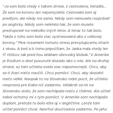
"Ja som bola vtedy v takom strese, z cestovania, lietadla...
Že som na koronu ani nepomyslela. Cestovala som aj
predtým, ale nikdy nie sama. Nikdy som nemusela rozprávať
po anglicky. Nikdy som neletela tak, že som musela
prestupovať na niekoľko iných letov. A teraz to tak bolo.
Takže z toho som bola viac vystresovaná ako z celkovej
korony."
Plne rozumiem tomuto stresu prevyšujúcemu strach
z vírusu. A keď si k tomu pripočítam, že Janka mala vtedy len
17 rôčkov, tak pred ňou skláňam obrovský klobúk.
"V Amerike
je štúdium o dosť posunuté dozadu ako u nás. Ale na druhej
strane, sú tam učitelia oveľa viac nápomocnejší. Chcú, aby
sa tí žiaci niečo naučili. Chcú pomôcť. Chcú, aby dosiahli
niečo veľké. Naopak tu na Slovensku mám pocit, že učitelia
nespravia pre žiaka nič zadarmo. Veľakrát sa mi na
Slovensku stalo, že som nechápala niečo z chémie. Ale učiteľ
nebol ochotný mi s tým pomôcť. V Amerike som nechápala
dupľom, pretože to bolo ešte aj v angličtine. Lenže tam
učiteľ pomôcť chcel. Navrhol doučovanie zadarmo. Po jeho