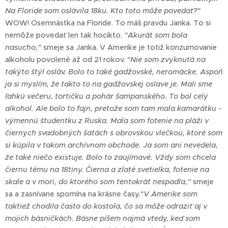
Na Floride som oslávila 18ku. Kto toto môže povedať?"
WOW! Osemnástka na Floride. To máš pravdu Janka. To si
nemôže povedať len tak hocikto.
"Akurát som bola
nasucho,"
smeje sa Janka. V Amerike je totiž konzumovanie
alkoholu povolené až od 21 rokov.
"Nie som zvyknutá na
takýto štýl osláv. Bolo to také gadžovské, neromácke. Aspoň
ja si myslím, že takto to na gadžovskej oslave je. Mali sme
ľahkú večeru, tortičku a pohár šampanského. To bol celý
alkohol. Ale bolo to fajn, pretože som tam mala kamarátku -
výmennú študentku z Ruska. Mala som fotenie na pláži v
čiernych svadobných šatách s obrovskou vlečkou, ktoré som
si kúpila v takom archívnom obchode. Ja som ani nevedela,
že také niečo existuje. Bolo to zaujímavé. Vždy som chcela
čiernu tému na 18tiny. Čierna a zlaté svetielka, fotenie na
skale a v mori, do ktorého som tentokrát nespadla,"
smeje
sa a zasnívane spomína na krásne časy.
"V Amerike som
taktiež chodila často do kostola, čo sa môže odraziť aj v
mojich básničkách. Básne píšem najmä vtedy, keď som