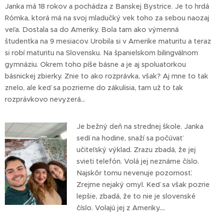
Janka má 18 rokov a pochádza z Banskej Bystrice. Je to hrdá
Rómka, ktorá má na svoj mladučký vek toho za sebou naozaj
veľa. Dostala sa do Ameriky. Bola tam ako výmenná
študentka na 9 mesiacov. Urobila si v Amerike maturitu a teraz
si robí maturitu na Slovensku. Na španielskom bilingválnom
gymnáziu. Okrem toho píše básne a je aj spoluatorkou
básnickej zbierky. Znie to ako rozprávka, však? Aj mne to tak
znelo, ale keď sa pozrieme do zákulisia, tam už to tak
rozprávkovo nevyzerá...
Je bežný deň na strednej škole. Janka
sedí na hodine, snaží sa počúvať
učiteľský výklad. Zrazu zbadá, že jej
svieti telefón. Volá jej neznáme číslo.
Najskôr tomu nevenuje pozornosť.
Zrejme nejaký omyl. Keď sa však pozrie
lepšie, zbadá, že to nie je slovenské
číslo. Volajú jej z Ameriky....