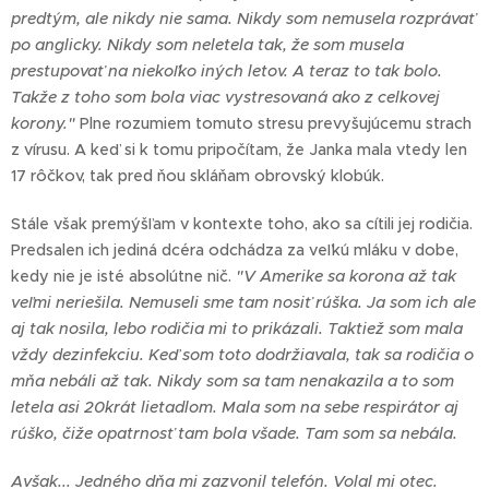
predtým, ale nikdy nie sama. Nikdy som nemusela rozprávať
po anglicky. Nikdy som neletela tak, že som musela
prestupovať na niekoľko iných letov. A teraz to tak bolo.
Takže z toho som bola viac vystresovaná ako z celkovej
korony."
Plne rozumiem tomuto stresu prevyšujúcemu strach
z vírusu. A keď si k tomu pripočítam, že Janka mala vtedy len
17 rôčkov, tak pred ňou skláňam obrovský klobúk.
Stále však premýšľam v kontexte toho, ako sa cítili jej rodičia.
Predsalen ich jediná dcéra odchádza za veľkú mláku v dobe,
kedy nie je isté absolútne nič.
"V Amerike sa korona až tak
veľmi neriešila. Nemuseli sme tam nosiť rúška. Ja som ich ale
aj tak nosila, lebo rodičia mi to prikázali. Taktiež som mala
vždy dezinfekciu. Keď som toto dodržiavala, tak sa rodičia o
mňa nebáli až tak. Nikdy som sa tam nenakazila a to som
letela asi 20krát lietadlom. Mala som na sebe respirátor aj
rúško, čiže opatrnosť tam bola všade. Tam som sa nebála.
Avšak... Jedného dňa mi zazvonil telefón. Volal mi otec.