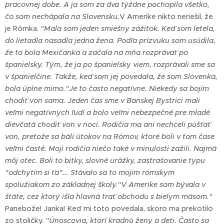
pracovnej dobe. A ja som za dva týždne pochopila všetko,
čo som nechápala na Slovensku.
V Amerike nikto neriešil, že
je Rómka.
"Mala som jeden smiešny zážitok. Keď som letela,
do lietadla nasadla jedna žena. Podľa prízvuku som usúdila,
že to bola Mexičanka a začala na mňa rozprávať po
španielsky. Tým, že ja po španielsky viem, rozprávali sme sa
v španielčine. Takže, keď som jej povedala, že som Slovenka,
bola úplne mimo.
"Je to často negatívne. Niekedy sa bojím
chodiť von sama. Jeden čas sme v Banskej Bystrici mali
veľmi negatívnych ľudí a bolo veľmi nebezpečné pre mladé
dievčatá chodiť von v noci. Rodičia ma ani nechceli púšťať
von, pretože sa báli útokov na Rómov, ktoré boli v tom čase
veľmi časté. Moji rodičia niečo také v minulosti zažili. Najmä
môj otec. Boli to bitky, slovné urážky, zastrašovanie typu
"odchytím si ťa"... Stávalo sa to mojim rómskym
spolužiakom zo základnej školy.
"V Amerike som bývala v
štáte, cez ktorý išla hlavná trať obchodu s bielym mäsom."
Panebože! Janka! Keď mi toto povedala, skoro ma prekotilo
zo stoličky.
"Únoscovia, ktorí kradnú ženy a deti. Často sa