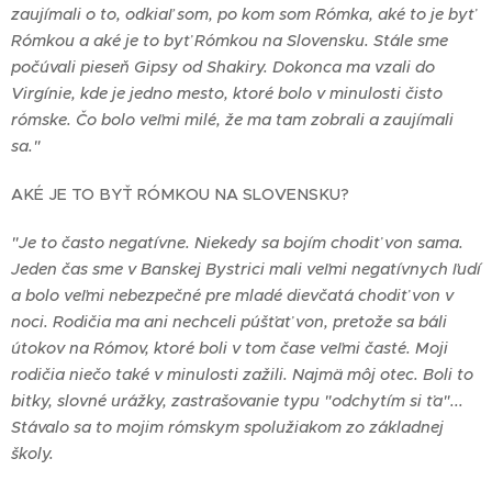
zaujímali o to, odkiaľ som, po kom som Rómka, aké to je byť
Rómkou a aké je to byť Rómkou na Slovensku. Stále sme
počúvali pieseň Gipsy od Shakiry. Dokonca ma vzali do
Virgínie, kde je jedno mesto, ktoré bolo v minulosti čisto
rómske. Čo bolo veľmi milé, že ma tam zobrali a zaujímali
sa."
AKÉ JE TO BYŤ RÓMKOU NA SLOVENSKU?
"Je to často negatívne. Niekedy sa bojím chodiť von sama.
Jeden čas sme v Banskej Bystrici mali veľmi negatívnych ľudí
a bolo veľmi nebezpečné pre mladé dievčatá chodiť von v
noci. Rodičia ma ani nechceli púšťať von, pretože sa báli
útokov na Rómov, ktoré boli v tom čase veľmi časté. Moji
rodičia niečo také v minulosti zažili. Najmä môj otec. Boli to
bitky, slovné urážky, zastrašovanie typu "odchytím si ťa"...
Stávalo sa to mojim rómskym spolužiakom zo základnej
školy.