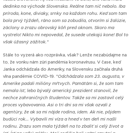
dedinka na východe Slovenska. Reálne tam nič nebolo. Iba
príroda, kone, diviaky, srnky na každom rohu. Keď som tam
bola prvý týždeň, ráno som sa zobudila, otvorím si žalúzie,
záclony a zrazu obrovský kôň pred oknom. Skoro ma
vystrelo! Nikto mi nepovedal, že susede utekajú kone! Bol to
však úžasný zážitok."
Stále to vyzerá ako rozprávka, však? Lenže nezabúdajme na
to, že vonku nám zúri pandémia koronavírusu. V čase, keď
Janka odchádzala do Ameriky, na Slovensku začínala druhá
vlna pandémie COVID-19.
"Odchádzala som 23. augusta, v
Amerike padali milióny mŕtvych. Pamätám si, že som tam
nemala ísť, lebo bývalý americký prezident stanovil, že
nechce zahraničných študentov. Takže sa mi zastavil celý
proces vybavovania. Asi o tri dni sa mi však ozvali z
agentúry, že ak sa mi nájde rodina, idem. Ak nie, pôjdem
budúci rok... Vybavili mi víza a hneď v ten deň mi našli
rodinu. Zrazu som mala týždeň na to zbaliť si celý život a