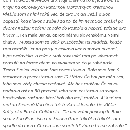
Čo si rodičia neuvedomujú. Najhoršie na tom je, že oni sa
hrajú na obrovských katolíkov. Obrovských kresťanov.
Riešila som s nimi takú vec, že ako im asi Ježiš a Boh
odpustí, keď niekoho zabijú za to, že im nechtiac prešiel po
dvore? Každú nedeľu chodia do kostola a neberú zabitie ako
hriech...
Ten mala Janka, oproti nášmu slovenskému, veľmi
chabý
. "Musela som sa však prispôsobiť tej mládeži, keďže
tam nemôžu ísť na party a celkovo konzumovať alkohol,
kým nedovŕšia 21 rokov. Moji rovesníci tam po víkendoch
pracujú na farme alebo vo Wallmarte, čo je také naše
Tesco."
Veľmi veľa som tam precestovala. Bola som tam 9
mesiacov a precestovala som 10 štátov. Čo bol pre mňa sen,
lebo som vždy chcela cestovať. Ale bez rodičov. Čo sa mi
podarilo asi na 50 percent, lebo som cestovala so svojou
hosťovskou rodinou, ktorí boli ako moji rodičia. Aj
keď
ma
možno Severná Karolína tak troška sklamala, tie väčšie
štáty ako Flroda, California...Tie ma veľmi prekvapili. Bola
som v San Franciscu na Golden Gate trikrát a trikrát som
spadla do mora. Chcela som si odfotiť vlnu a tá ma zobrala."