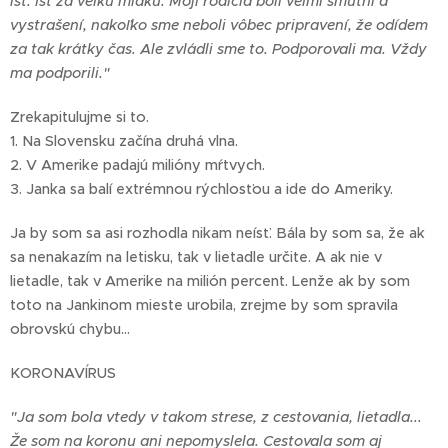
ísť. Ísť za veľkú mláku. Moji rodičia boli veľmi smutní a
vystrašení, nakoľko sme neboli vôbec pripravení, že odídem
za tak krátky čas. Ale zvládli sme to. Podporovali ma. Vždy
ma podporili."
Zrekapitulujme si to.
1. Na Slovensku začína druhá vlna.
2. V Amerike padajú milióny mŕtvych.
3. Janka sa balí extrémnou rýchlosťou a ide do Ameriky.
Ja by som sa asi rozhodla nikam neísť. Bála by som sa, že ak
sa nenakazím na letisku, tak v lietadle určite. A ak nie v
lietadle, tak v Amerike na milión percent. Lenže ak by som
toto na Jankinom mieste urobila, zrejme by som spravila
obrovskú chybu...
KORONAVÍRUS
"Ja som bola vtedy v takom strese, z cestovania, lietadla...
Že som na koronu ani nepomyslela. Cestovala som aj