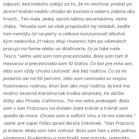
odpustí, keď niekoho zabijú za to, že im nechtiac prešiel po
dvore? Každú nedeľu chodia do kostola a neberú zabitie ako
hriech...
Ten mala Janka, oproti nášmu slovenskému, veľmi
chabý
. "Musela som sa však prispôsobiť tej mládeži, keďže
tam nemôžu ísť na party a celkovo konzumovať alkohol,
kým nedovŕšia 21 rokov. Moji rovesníci tam po víkendoch
pracujú na farme alebo vo Wallmarte, čo je také naše
Tesco."
Veľmi veľa som tam precestovala. Bola som tam 9
mesiacov a precestovala som 10 štátov. Čo bol pre mňa sen,
lebo som vždy chcela cestovať. Ale bez rodičov. Čo sa mi
podarilo asi na 50 percent, lebo som cestovala so svojou
hosťovskou rodinou, ktorí boli ako moji rodičia. Aj
keď
ma
možno Severná Karolína tak troška sklamala, tie väčšie
štáty ako Flroda, California...Tie ma veľmi prekvapili. Bola
som v San Franciscu na Golden Gate trikrát a trikrát som
spadla do mora. Chcela som si odfotiť vlnu a tá ma zobrala."
Jasné, pre super fotku spraví dievča čokoľvek
. "San Fracisco
je krásne. Mala som tam voľnosť. Bola som tam s ešte jednou
výmennou študentkou a prechodili sme prírodu, pamiatky...