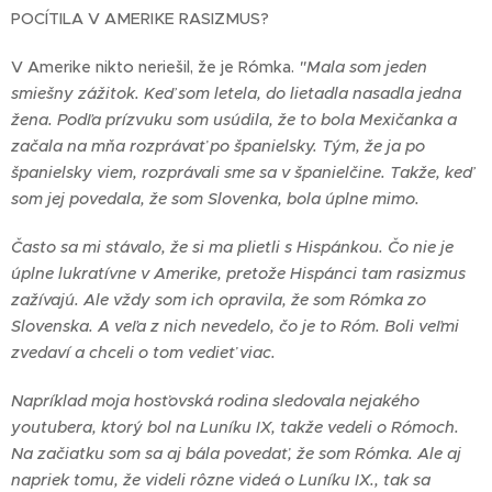
POCÍTILA V AMERIKE RASIZMUS?
V Amerike nikto neriešil, že je Rómka.
"Mala som jeden
smiešny zážitok. Keď som letela, do lietadla nasadla jedna
žena. Podľa prízvuku som usúdila, že to bola Mexičanka a
začala na mňa rozprávať po španielsky. Tým, že ja po
španielsky viem, rozprávali sme sa v španielčine. Takže, keď
som jej povedala, že som Slovenka, bola úplne mimo.
Často sa mi stávalo, že si ma plietli s Hispánkou. Čo nie je
úplne lukratívne v Amerike, pretože Hispánci tam rasizmus
zažívajú. Ale vždy som ich opravila, že som Rómka zo
Slovenska. A veľa z nich nevedelo, čo je to Róm. Boli veľmi
zvedaví a chceli o tom vedieť viac.
Napríklad moja hosťovská rodina sledovala nejakého
youtubera, ktorý bol na Luníku IX, takže vedeli o Rómoch.
Na začiatku som sa aj bála povedať, že som Rómka. Ale aj
napriek tomu, že videli rôzne videá o Luníku IX., tak sa