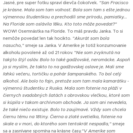
Jasné, pre super fotku spraví dievča čokoľvek
. "San Fracisco
je krásne. Mala som tam voľnosť. Bola som tam s ešte jednou
výmennou študentkou a prechodili sme prírodu, pamiatky...
Na Floride som oslávila 18ku. Kto toto môže povedať?"
WOW! Osemnástka na Floride. To máš pravdu Janka. To si
nemôže povedať len tak hocikto.
"Akurát som bola
nasucho,"
smeje sa Janka. V Amerike je totiž konzumovanie
alkoholu povolené až od 21 rokov.
"Nie som zvyknutá na
takýto štýl osláv. Bolo to také gadžovské, neromácke. Aspoň
ja si myslím, že takto to na gadžovskej oslave je. Mali sme
ľahkú večeru, tortičku a pohár šampanského. To bol celý
alkohol. Ale bolo to fajn, pretože som tam mala kamarátku -
výmennú študentku z Ruska. Mala som fotenie na pláži v
čiernych svadobných šatách s obrovskou vlečkou, ktoré som
si kúpila v takom archívnom obchode. Ja som ani nevedela,
že také niečo existuje. Bolo to zaujímavé. Vždy som chcela
čiernu tému na 18tiny. Čierna a zlaté svetielka, fotenie na
skale a v mori, do ktorého som tentokrát nespadla,"
smeje
sa a zasnívane spomína na krásne časy.
"V Amerike som