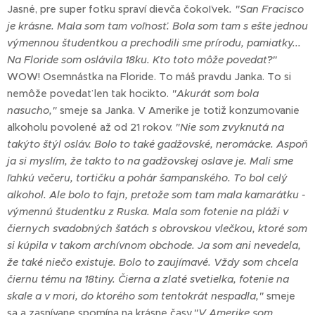
Jasné, pre super fotku spraví dievča čokoľvek
. "San Fracisco
je krásne. Mala som tam voľnosť. Bola som tam s ešte jednou
výmennou študentkou a prechodili sme prírodu, pamiatky...
Na Floride som oslávila 18ku. Kto toto môže povedať?"
WOW! Osemnástka na Floride. To máš pravdu Janka. To si
nemôže povedať len tak hocikto.
"Akurát som bola
nasucho,"
smeje sa Janka. V Amerike je totiž konzumovanie
alkoholu povolené až od 21 rokov.
"Nie som zvyknutá na
takýto štýl osláv. Bolo to také gadžovské, neromácke. Aspoň
ja si myslím, že takto to na gadžovskej oslave je. Mali sme
ľahkú večeru, tortičku a pohár šampanského. To bol celý
alkohol. Ale bolo to fajn, pretože som tam mala kamarátku -
výmennú študentku z Ruska. Mala som fotenie na pláži v
čiernych svadobných šatách s obrovskou vlečkou, ktoré som
si kúpila v takom archívnom obchode. Ja som ani nevedela,
že také niečo existuje. Bolo to zaujímavé. Vždy som chcela
čiernu tému na 18tiny. Čierna a zlaté svetielka, fotenie na
skale a v mori, do ktorého som tentokrát nespadla,"
smeje
sa a zasnívane spomína na krásne časy.
"V Amerike som