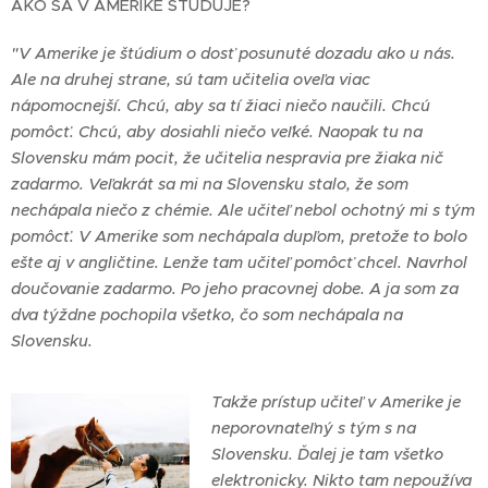
AKO SA V AMERIKE ŠTUDUJE?
"V Amerike je štúdium o dosť posunuté dozadu ako u nás.
Ale na druhej strane, sú tam učitelia oveľa viac
nápomocnejší. Chcú, aby sa tí žiaci niečo naučili. Chcú
pomôcť. Chcú, aby dosiahli niečo veľké. Naopak tu na
Slovensku mám pocit, že učitelia nespravia pre žiaka nič
zadarmo. Veľakrát sa mi na Slovensku stalo, že som
nechápala niečo z chémie. Ale učiteľ nebol ochotný mi s tým
pomôcť. V Amerike som nechápala dupľom, pretože to bolo
ešte aj v angličtine. Lenže tam učiteľ pomôcť chcel. Navrhol
doučovanie zadarmo. Po jeho pracovnej dobe. A ja som za
dva týždne pochopila všetko, čo som nechápala na
Slovensku.
Takže prístup učiteľ v Amerike je
neporovnateľný s tým s na
Slovensku. Ďalej je tam všetko
elektronicky. Nikto tam nepoužíva