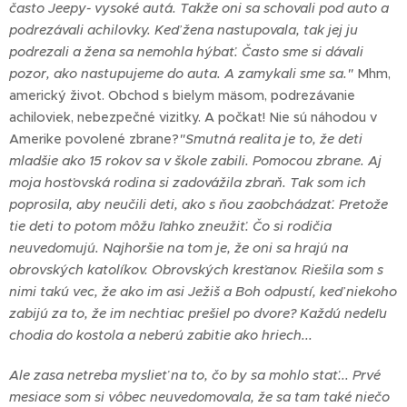
často Jeepy- vysoké autá. Takže oni sa schovali pod auto a
podrezávali achilovky. Keď žena nastupovala, tak jej ju
podrezali a žena sa nemohla hýbať. Často sme si dávali
pozor, ako nastupujeme do auta. A zamykali sme sa."
Mhm,
americký život. Obchod s bielym mäsom, podrezávanie
achiloviek, nebezpečné vizitky. A počkať! Nie sú náhodou v
Amerike povolené zbrane?
"Smutná realita je to, že deti
mladšie ako 15 rokov sa v škole zabili. Pomocou zbrane. Aj
moja hosťovská rodina si zadovážila zbraň. Tak som ich
poprosila, aby neučili deti, ako s ňou zaobchádzať. Pretože
tie deti to potom môžu ľahko zneužiť. Čo si rodičia
neuvedomujú. Najhoršie na tom je, že oni sa hrajú na
obrovských katolíkov. Obrovských kresťanov. Riešila som s
nimi takú vec, že ako im asi Ježiš a Boh odpustí, keď niekoho
zabijú za to, že im nechtiac prešiel po dvore? Každú nedeľu
chodia do kostola a neberú zabitie ako hriech...
Ale zasa netreba myslieť na to, čo by sa mohlo stať... Prvé
mesiace som si vôbec neuvedomovala, že sa tam také niečo