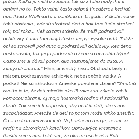
prácu. Keď si ju niekto zoberie, tak sa z toho nadýcha a
omámi ho to. Takto veľmi často oblbnú tínedžerov, keď idú
napríklad z Wallmartu a ponúknu im brigádu. V škole máme
takú nástenku, kde sú stratené deti a boli tam ľudia stratení
rok, pol roka... Tiež sa tam stávalo, že muži podrezávali
achilovky. Ľudia tam majú často Jeepy- vysoké autá. Takže
oni sa schovali pod auto a podrezávali achilovky. Keď žena
nastupovala, tak jej ju podrezali a žena sa nemohla hýbať.
Často sme si dávali pozor, ako nastupujeme do auta. A
zamykali sme sa."
Mhm, americký život. Obchod s bielym
mäsom, podrezávanie achiloviek, nebezpečné vizitky. A
počkať! Nie sú náhodou v Amerike povolené zbrane?
"Smutná
realita je to, že deti mladšie ako 15 rokov sa v škole zabili.
Pomocou zbrane. Aj moja hosťovská rodina si zadovážila
zbraň. Tak som ich poprosila, aby neučili deti, ako s ňou
zaobchádzať. Pretože tie deti to potom môžu ľahko zneužiť.
Čo si rodičia neuvedomujú. Najhoršie na tom je, že oni sa
hrajú na obrovských katolíkov. Obrovských kresťanov.
Riešila som s nimi takú vec, že ako im asi Ježiš a Boh