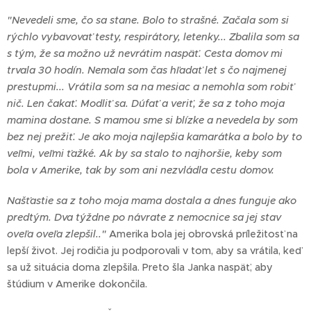
"Nevedeli sme, čo sa stane. Bolo to strašné. Začala som si
rýchlo vybavovať testy, respirátory, letenky... Zbalila som sa
s tým, že sa možno už nevrátim naspäť. Cesta domov mi
trvala 30 hodín. Nemala som čas hľadať let s čo najmenej
prestupmi... Vrátila som sa na mesiac a nemohla som robiť
nič. Len čakať. Modliť sa. Dúfať a veriť, že sa z toho moja
mamina dostane. S mamou sme si blízke a nevedela by som
bez nej prežiť. Je ako moja najlepšia kamarátka a bolo by to
veľmi, veľmi ťažké. Ak by sa stalo to najhoršie, keby som
bola v Amerike, tak by som ani nezvládla cestu domov.
Našťastie sa z toho moja mama dostala a dnes funguje ako
predtým. Dva týždne po návrate z nemocnice sa jej stav
oveľa oveľa zlepšil.."
Amerika bola jej obrovská príležitosť na
lepší život. Jej rodičia ju podporovali v tom, aby sa vrátila, keď
sa už situácia doma zlepšila. Preto šla Janka naspäť, aby
štúdium v Amerike dokončila.