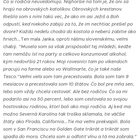
Čo si rodičia neuvedomujú. Najhoršie na tom je, že oni sa
hrajú na obrovských katolíkov. Obrovských kresťanov.
Riešila som s nimi takú vec, že ako im asi Ježiš a Boh
odpustí, keď niekoho zabijú za to, že im nechtiac prešiel po
dvore? Každú nedeľu chodia do kostola a neberú zabitie ako
hriech...
Ten mala Janka, oproti nášmu slovenskému, veľmi
chabý
. "Musela som sa však prispôsobiť tej mládeži, keďže
tam nemôžu ísť na party a celkovo konzumovať alkohol,
kým nedovŕšia 21 rokov. Moji rovesníci tam po víkendoch
pracujú na farme alebo vo Wallmarte, čo je také naše
Tesco."
Veľmi veľa som tam precestovala. Bola som tam 9
mesiacov a precestovala som 10 štátov. Čo bol pre mňa sen,
lebo som vždy chcela cestovať. Ale bez rodičov. Čo sa mi
podarilo asi na 50 percent, lebo som cestovala so svojou
hosťovskou rodinou, ktorí boli ako moji rodičia. Aj
keď
ma
možno Severná Karolína tak troška sklamala, tie väčšie
štáty ako Flroda, California...Tie ma veľmi prekvapili. Bola
som v San Franciscu na Golden Gate trikrát a trikrát som
spadla do mora. Chcela som si odfotiť vlnu a tá ma zobrala."