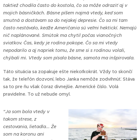
taktiež chodila často do kostola, čo sa môže odraziť aj v
mojich básničkách. Básne píšem najmä vtedy, keď som
smutná a dostávam sa do nejakej depresie. Čo sa mi tam
často nestávalo, keďže Američania sú veľmi hektickí. Nemajú
nič naplánované. Smútok ma chytil počas vianočných
sviatkov. Čas, kedy je rodina pokope. Čo sa mi vtedy
nepodarilo a aj napriek tomu, že sme si s rodinou volali,
chýbali mi. Vtedy som písala básne, samota ma inšpirovala.
Táto situácia sa zopakuje ešte niekoľkokrát. Vždy to skončí
tak, že telefón dozvoní, lebo Janka nemôže zodvihnúť. Stáva
sa to pre ňu však čoraz divnejšie. Americké číslo. Volá
pravidelne. To už nebude omyl.
"Ja som bola vtedy v
takom strese, z
cestovania, lietadla... Že
som na koronu ani