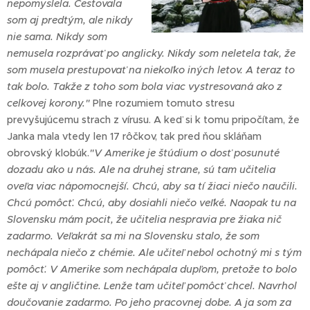
nepomyslela. Cestovala
som aj predtým, ale nikdy
nie sama. Nikdy som
nemusela rozprávať po anglicky. Nikdy som neletela tak, že
som musela prestupovať na niekoľko iných letov. A teraz to
tak bolo. Takže z toho som bola viac vystresovaná ako z
celkovej korony."
Plne rozumiem tomuto stresu
prevyšujúcemu strach z vírusu. A keď si k tomu pripočítam, že
Janka mala vtedy len 17 rôčkov, tak pred ňou skláňam
obrovský klobúk.
"V Amerike je štúdium o dosť posunuté
dozadu ako u nás. Ale na druhej strane, sú tam učitelia
oveľa viac nápomocnejší. Chcú, aby sa tí žiaci niečo naučili.
Chcú pomôcť. Chcú, aby dosiahli niečo veľké. Naopak tu na
Slovensku mám pocit, že učitelia nespravia pre žiaka nič
zadarmo. Veľakrát sa mi na Slovensku stalo, že som
nechápala niečo z chémie. Ale učiteľ nebol ochotný mi s tým
pomôcť. V Amerike som nechápala dupľom, pretože to bolo
ešte aj v angličtine. Lenže tam učiteľ pomôcť chcel. Navrhol
doučovanie zadarmo. Po jeho pracovnej dobe. A ja som za