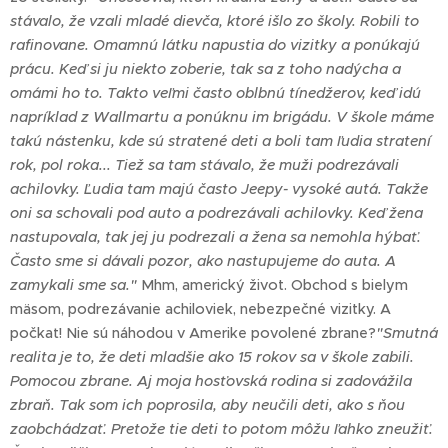
stávalo, že vzali mladé dievča, ktoré išlo zo školy. Robili to
rafinovane. Omamnú látku napustia do vizitky a ponúkajú
prácu. Keď si ju niekto zoberie, tak sa z toho nadýcha a
omámi ho to. Takto veľmi často oblbnú tínedžerov, keď idú
napríklad z Wallmartu a ponúknu im brigádu. V škole máme
takú nástenku, kde sú stratené deti a boli tam ľudia stratení
rok, pol roka... Tiež sa tam stávalo, že muži podrezávali
achilovky. Ľudia tam majú často Jeepy- vysoké autá. Takže
oni sa schovali pod auto a podrezávali achilovky. Keď žena
nastupovala, tak jej ju podrezali a žena sa nemohla hýbať.
Často sme si dávali pozor, ako nastupujeme do auta. A
zamykali sme sa."
Mhm, americký život. Obchod s bielym
mäsom, podrezávanie achiloviek, nebezpečné vizitky. A
počkať! Nie sú náhodou v Amerike povolené zbrane?
"Smutná
realita je to, že deti mladšie ako 15 rokov sa v škole zabili.
Pomocou zbrane. Aj moja hosťovská rodina si zadovážila
zbraň. Tak som ich poprosila, aby neučili deti, ako s ňou
zaobchádzať. Pretože tie deti to potom môžu ľahko zneužiť.