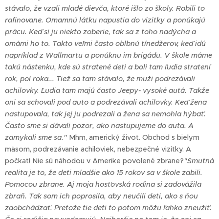
stávalo, že vzali mladé dievča, ktoré išlo zo školy. Robili to
rafinovane. Omamnú látku napustia do vizitky a ponúkajú
prácu. Keď si ju niekto zoberie, tak sa z toho nadýcha a
omámi ho to. Takto veľmi často oblbnú tínedžerov, keď idú
napríklad z Wallmartu a ponúknu im brigádu. V škole máme
takú nástenku, kde sú stratené deti a boli tam ľudia stratení
rok, pol roka... Tiež sa tam stávalo, že muži podrezávali
achilovky. Ľudia tam majú často Jeepy- vysoké autá. Takže
oni sa schovali pod auto a podrezávali achilovky. Keď žena
nastupovala, tak jej ju podrezali a žena sa nemohla hýbať.
Často sme si dávali pozor, ako nastupujeme do auta. A
zamykali sme sa."
Mhm, americký život. Obchod s bielym
mäsom, podrezávanie achiloviek, nebezpečné vizitky. A
počkať! Nie sú náhodou v Amerike povolené zbrane?
"Smutná
realita je to, že deti mladšie ako 15 rokov sa v škole zabili.
Pomocou zbrane. Aj moja hosťovská rodina si zadovážila
zbraň. Tak som ich poprosila, aby neučili deti, ako s ňou
zaobchádzať. Pretože tie deti to potom môžu ľahko zneužiť.