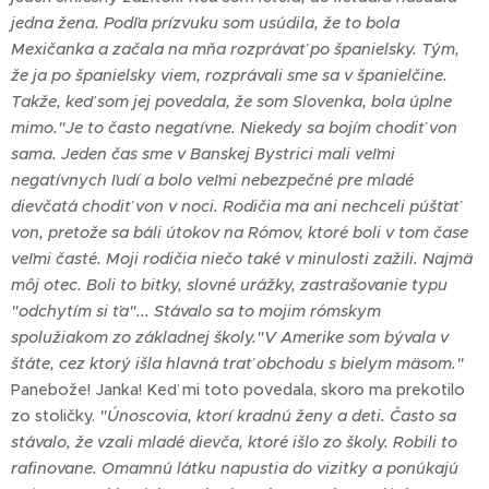
jedna žena. Podľa prízvuku som usúdila, že to bola
Mexičanka a začala na mňa rozprávať po španielsky. Tým,
že ja po španielsky viem, rozprávali sme sa v španielčine.
Takže, keď som jej povedala, že som Slovenka, bola úplne
mimo.
"Je to často negatívne. Niekedy sa bojím chodiť von
sama. Jeden čas sme v Banskej Bystrici mali veľmi
negatívnych ľudí a bolo veľmi nebezpečné pre mladé
dievčatá chodiť von v noci. Rodičia ma ani nechceli púšťať
von, pretože sa báli útokov na Rómov, ktoré boli v tom čase
veľmi časté. Moji rodičia niečo také v minulosti zažili. Najmä
môj otec. Boli to bitky, slovné urážky, zastrašovanie typu
"odchytím si ťa"... Stávalo sa to mojim rómskym
spolužiakom zo základnej školy.
"V Amerike som bývala v
štáte, cez ktorý išla hlavná trať obchodu s bielym mäsom."
Panebože! Janka! Keď mi toto povedala, skoro ma prekotilo
zo stoličky.
"Únoscovia, ktorí kradnú ženy a deti. Často sa
stávalo, že vzali mladé dievča, ktoré išlo zo školy. Robili to
rafinovane. Omamnú látku napustia do vizitky a ponúkajú