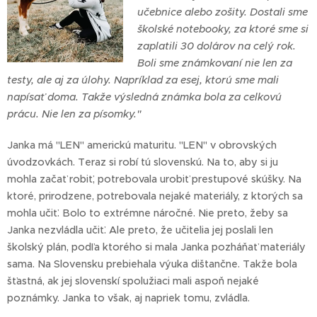
učebnice alebo zošity. Dostali sme
školské notebooky, za ktoré sme si
zaplatili 30 dolárov na celý rok.
Boli sme známkovaní nie len za
testy, ale aj za úlohy. Napríklad za esej, ktorú sme mali
napísať doma. Takže výsledná známka bola za celkovú
prácu. Nie len za písomky."
Janka má "LEN" americkú maturitu. "LEN" v obrovských
úvodzovkách. Teraz si robí tú slovenskú. Na to, aby si ju
mohla začať robiť, potrebovala urobiť prestupové skúšky. Na
ktoré, prirodzene, potrebovala nejaké materiály, z ktorých sa
mohla učiť. Bolo to extrémne náročné. Nie preto, žeby sa
Janka nezvládla učiť. Ale preto, že učitelia jej poslali len
školský plán, podľa ktorého si mala Janka pozháňať materiály
sama. Na Slovensku prebiehala výuka dištančne. Takže bola
šťastná, ak jej slovenskí spolužiaci mali aspoň nejaké
poznámky. Janka to však, aj napriek tomu, zvládla.