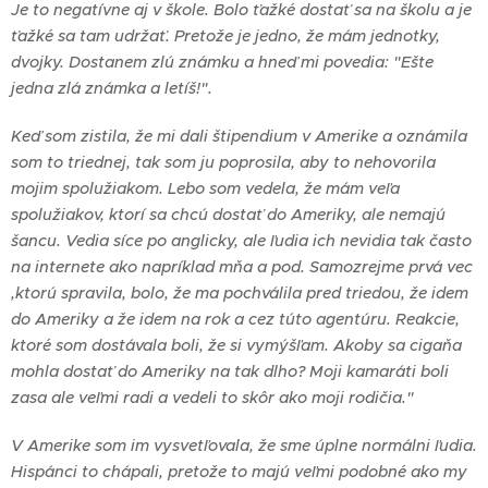
Je to negatívne aj v škole. Bolo ťažké dostať sa na školu a je
ťažké sa tam udržať. Pretože je jedno, že mám jednotky,
dvojky. Dostanem zlú známku a hneď mi povedia: "Ešte
jedna zlá známka a letíš!".
Keď som zistila, že mi dali štipendium v Amerike a oznámila
som to triednej, tak som ju poprosila, aby to nehovorila
mojim spolužiakom. Lebo som vedela, že mám veľa
spolužiakov, ktorí sa chcú dostať do Ameriky, ale nemajú
šancu. Vedia síce po anglicky, ale ľudia ich nevidia tak často
na internete ako napríklad mňa a pod. Samozrejme prvá vec
,ktorú spravila, bolo, že ma pochválila pred triedou, že idem
do Ameriky a že idem na rok a cez túto agentúru. Reakcie,
ktoré som dostávala boli, že si vymýšľam. Akoby sa cigaňa
mohla dostať do Ameriky na tak dlho? Moji kamaráti boli
zasa ale veľmi radi a vedeli to skôr ako moji rodičia."
V Amerike som im vysvetľovala, že sme úplne normálni ľudia.
Hispánci to chápali, pretože to majú veľmi podobné ako my