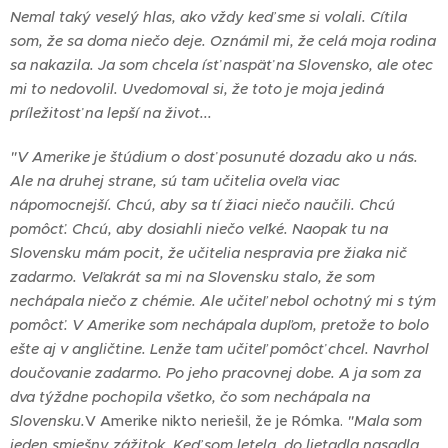
Nemal taký veselý hlas, ako vždy keď sme si volali. Cítila
som, že sa doma niečo deje. Oznámil mi, že celá moja rodina
sa nakazila. Ja som chcela ísť naspäť na Slovensko, ale otec
mi to nedovolil. Uvedomoval si, že toto je moja jediná
príležitosť na lepší na život...
"V Amerike je štúdium o dosť posunuté dozadu ako u nás.
Ale na druhej strane, sú tam učitelia oveľa viac
nápomocnejší. Chcú, aby sa tí žiaci niečo naučili. Chcú
pomôcť. Chcú, aby dosiahli niečo veľké. Naopak tu na
Slovensku mám pocit, že učitelia nespravia pre žiaka nič
zadarmo. Veľakrát sa mi na Slovensku stalo, že som
nechápala niečo z chémie. Ale učiteľ nebol ochotný mi s tým
pomôcť. V Amerike som nechápala dupľom, pretože to bolo
ešte aj v angličtine. Lenže tam učiteľ pomôcť chcel. Navrhol
doučovanie zadarmo. Po jeho pracovnej dobe. A ja som za
dva týždne pochopila všetko, čo som nechápala na
Slovensku.
V Amerike nikto neriešil, že je Rómka.
"Mala som
jeden smiešny zážitok. Keď som letela, do lietadla nasadla