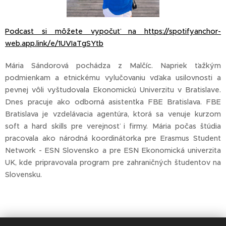
Podcast si môžete vypočuť
na https://spotifyanchor-
web.app.link/e/1UVIaTgSYtb
Mária Sándorová pochádza z Malčíc. Napriek ťažkým
podmienkam a etnickému vylučovaniu vďaka usilovnosti a
pevnej vôli vyštudovala Ekonomickú Univerzitu v Bratislave.
Dnes pracuje ako odborná asistentka FBE Bratislava. FBE
Bratislava je vzdelávacia agentúra, ktorá sa venuje kurzom
soft a hard skills pre verejnosť i firmy. Mária počas štúdia
pracovala ako národná koordinátorka pre Erasmus Student
Network - ESN Slovensko a pre ESN Ekonomická univerzita
UK, kde pripravovala program pre zahraničných študentov na
Slovensku.