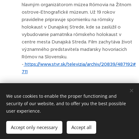
hlavným organizátorom múzea Rómovia na Žitnom
ostrove-Etnografické múzeum. Už 19 rokov
pravidelne pripravuje spomienku na rómsky
holokaust v Dunajskej Strede, kde sa zaslúžil o
vybudovanie pamätníka rómskeho holokaust v
centre mesta Dunajská Streda. Film zachytáva život
významného predstaviteľa maďarsky hovoriacich
Rómov na Slovensku.
-
https://www.stvr.sk/televizia/archiv/20839/487192#
711
Share
We use cookies to enable the proper functioning and
security of our website, and to offer you the best possible
user experience.
© Art Society, 2025
Accept only necessary
Accept all
Meníme mediálny obraz Rómov.
Cookies