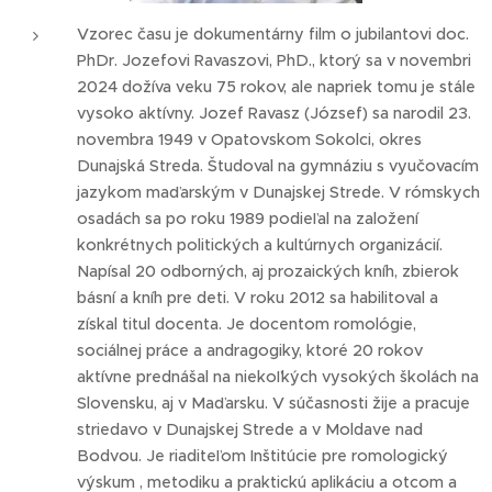
Vzorec času je dokumentárny film o jubilantovi doc.
PhDr. Jozefovi Ravaszovi, PhD., ktorý sa v novembri
2024 dožíva veku 75 rokov, ale napriek tomu je stále
vysoko aktívny. Jozef Ravasz (József) sa narodil 23.
novembra 1949 v Opatovskom Sokolci, okres
Dunajská Streda. Študoval na gymnáziu s vyučovacím
jazykom maďarským v Dunajskej Strede. V rómskych
osadách sa po roku 1989 podieľal na založení
konkrétnych politických a kultúrnych organizácií.
Napísal 20 odborných, aj prozaických kníh, zbierok
básní a kníh pre deti. V roku 2012 sa habilitoval a
získal titul docenta. Je docentom romológie,
sociálnej práce a andragogiky, ktoré 20 rokov
aktívne prednášal na niekoľkých vysokých školách na
Slovensku, aj v Maďarsku. V súčasnosti žije a pracuje
striedavo v Dunajskej Strede a v Moldave nad
Bodvou. Je riaditeľom Inštitúcie pre romologický
výskum , metodiku a praktickú aplikáciu a otcom a