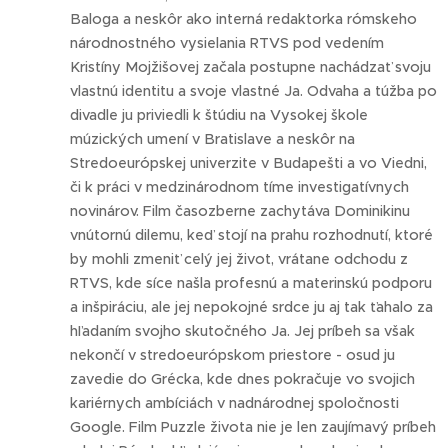
Baloga a neskôr ako interná redaktorka rómskeho
národnostného vysielania RTVS pod vedením
Kristíny Mojžišovej začala postupne nachádzať svoju
vlastnú identitu a svoje vlastné Ja. Odvaha a túžba po
divadle ju priviedli k štúdiu na Vysokej škole
múzických umení v Bratislave a neskôr na
Stredoeurópskej univerzite v Budapešti a vo Viedni,
či k práci v medzinárodnom tíme investigatívnych
novinárov. Film časozberne zachytáva Dominikinu
vnútornú dilemu, keď stojí na prahu rozhodnutí, ktoré
by mohli zmeniť celý jej život, vrátane odchodu z
RTVS, kde síce našla profesnú a materinskú podporu
a inšpiráciu, ale jej nepokojné srdce ju aj tak ťahalo za
hľadaním svojho skutočného Ja. Jej príbeh sa však
nekončí v stredoeurópskom priestore - osud ju
zavedie do Grécka, kde dnes pokračuje vo svojich
kariérnych ambíciách v nadnárodnej spoločnosti
Google. Film Puzzle života nie je len zaujímavý príbeh