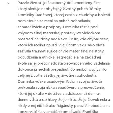
Puzzle života" je časoberný dokumentárny film,
ktorý sleduje neobyčajný životný príbeh Rómky
Dominiky Badžovej, ktorej cesta z chudoby a bolesti
odmietnutia sa mení na príbeh odhodlania,
sebarealizácie a podpory. Dominika rástla pod
vplyvom silnej materskej postavy vo vidieckom
prostredí chudoby neďaleko Košíc, kde chýbal otec,
ktorý ich rodinu opustil v jej útlom veku. Ako dieťa
zažívala traumatizujúce chvíle materiálnej neistoty,
odcudzenia a etnickej segregácie a na základnej
škole sa jej preto nedostalo rovnocenného vzdelania,
dokonca ju nechali prepadnúť, čo neskôr ovplyvnilo
celý jej život a všetky jej životné rozhodnutia.
Dominika vďaka osudovým ľuďom svojho života
prekonala svoju nízku sebadôveru a presvedčenie,
ktoré jej okolie v detstve a adolescencii denno-
denne vtĺkalo do hlavy, že je nikto, že je človek nula a
nikdy z nej nič iné ako "cigánsky parazit" nebude, a na
konzervatóriu, v amatérskom divadle Františka