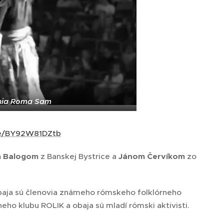
enia Roma Sam
k/e/BY92W81DZtb
 Balogom
z Banskej Bystrice a
Jánom Červíkom
zo
obaja sú členovia známeho rómskeho folklórneho
eho klubu ROLIK a obaja sú mladí rómski aktivisti.