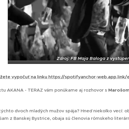
Zdroj: FB Maja Baloga z vystúp
ôžete vypočuť na
linku https://spotifyanchor-web.app.lin
ektu AKANA - TERAZ vám ponúkame aj rozhovor s
Marošom
 týchto dvoch mladých mužov spája? Hneď niekoľko vecí: 
am z Banskej Bystrice, obaja sú členovia rómskeho literárn