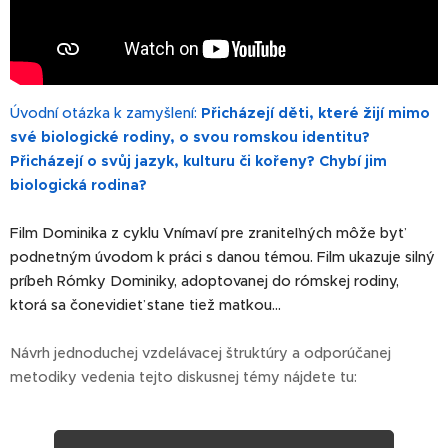
Úvodní otázka k zamyšlení:
Přicházejí děti, které žijí mimo
své biologické rodiny, o svou romskou identitu?
Přicházejí o svůj jazyk, kulturu či kořeny? Chybí jim
biologická rodina?
Film Dominika z cyklu Vnímaví pre zraniteľných môže byť
podnetným úvodom k práci s danou témou. Film ukazuje silný
príbeh Rómky Dominiky, adoptovanej do rómskej rodiny,
ktorá sa čonevidieť stane tiež matkou...
Návrh jednoduchej vzdelávacej štruktúry a odporúčanej
metodiky vedenia tejto diskusnej témy nájdete tu: