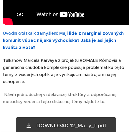
Úvodní otázka k zamyšlení:
Mají lidé z marginalizovaných
komunit vůbec nějaká východiska? Jaká je asi jejich
kvalita života?
Talkshow Marcela Karvaya z projektu ROMALE Rómovia a
generačná chudoba komplexne popisuje problematiku tejto
témy z viacerých optík a je vynikajúcim nástrojom na jej
uchopenie.
Návrh jednoduchej vzdelávacej štruktúry a odporúčanej
metodiky vedenia tejto diskusnej témy nájdete tu:
DOWNLOAD 12_Ma...y_II.pdf