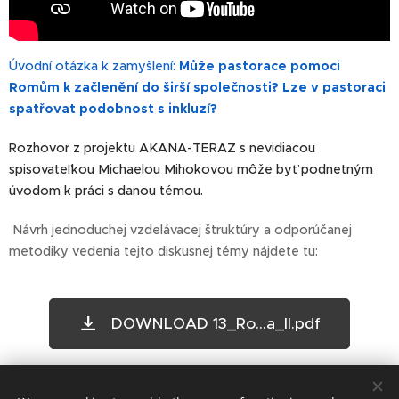
Úvodní otázka k zamyšlení:
Může pastorace pomoci
Romům k začlenění do širší společnosti? Lze v pastoraci
spatřovat podobnost s inkluzí?
Rozhovor z projektu AKANA-TERAZ s nevidiacou
spisovateľkou Michaelou Mihokovou môže byť podnetným
úvodom k práci s danou témou.
Návrh jednoduchej vzdelávacej štruktúry a odporúčanej
metodiky vedenia tejto diskusnej témy nájdete tu:
DOWNLOAD 13_Ro...a_II.pdf
Share