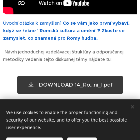
Úvodní otázka k zamyšlení:
Co se vám jako první vybaví,
když se řekne "Romská kultura a umění"? Zkuste se
zamyslet, co znamená pro Romy hudba.
Návrh jednoduchej vzdelávacej štruktúry a odporúčanej
metodiky vedenia tejto diskusnej témy nájdete tu:
DOWNLOAD 14_Ro...ni_I.pdf
Share
We use cookies to enable the proper functioning and
security of our website, and to offer you the best possible
user experience.
© Art Society, 2025