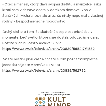
• Otec a manžel, ktorý dáva svojmu dieťaťu a manželke lásku,
ktorú sám v detstve dostal v detskom domove Slon v
Šarišských Michaľanoch, ale aj to, čo nikdy nepoznal z vlastnej
rodiny - bezpodmienečné rodičovstvo
Druhý diel je o tom, že skutočná dospelosť prichádza v
momente, keď svetlo, ktoré sme dostali, odovzdáme ďalej.
Pozrite si druhú časť v archíve STVR:
https://www.stvr.sk/televizia/archiv/20839/565217#1582
Ak ste nestihli prvú časť a chcete si film pozrieť kompletne,
jednotku nájdete v archíve STVR tu:
https://www.stvr.sk/televizia/archiv/20839/562792