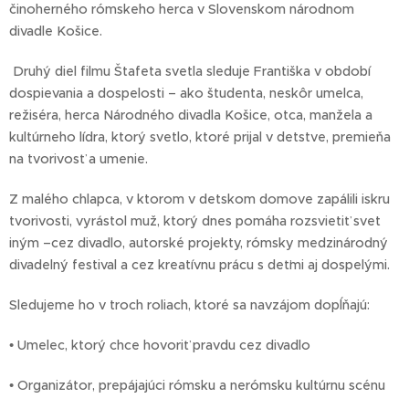
činoherného rómskeho herca v Slovenskom národnom
divadle Košice.
Druhý diel filmu Štafeta svetla sleduje Františka v období
dospievania a dospelosti – ako študenta, neskôr umelca,
režiséra, herca Národného divadla Košice, otca, manžela a
kultúrneho lídra, ktorý svetlo, ktoré prijal v detstve, premieňa
na tvorivosť a umenie.
Z malého chlapca, v ktorom v detskom domove zapálili iskru
tvorivosti, vyrástol muž, ktorý dnes pomáha rozsvietiť svet
iným –cez divadlo, autorské projekty, rómsky medzinárodný
divadelný festival a cez kreatívnu prácu s deťmi aj dospelými.
Sledujeme ho v troch roliach, ktoré sa navzájom dopĺňajú:
• Umelec, ktorý chce hovoriť pravdu cez divadlo
• Organizátor, prepájajúci rómsku a nerómsku kultúrnu scénu