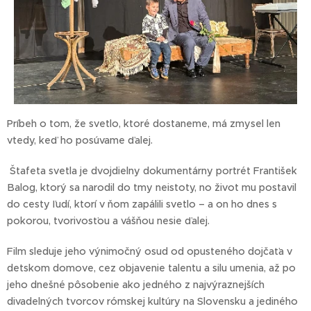
Príbeh o tom, že svetlo, ktoré dostaneme, má zmysel len
vtedy, keď ho posúvame ďalej.
Štafeta svetla je dvojdielny dokumentárny portrét František
Balog, ktorý sa narodil do tmy neistoty, no život mu postavil
do cesty ľudí, ktorí v ňom zapálili svetlo – a on ho dnes s
pokorou, tvorivosťou a vášňou nesie ďalej.
Film sleduje jeho výnimočný osud od opusteného dojčaťa v
detskom domove, cez objavenie talentu a silu umenia, až po
jeho dnešné pôsobenie ako jedného z najvýraznejších
divadelných tvorcov rómskej kultúry na Slovensku a jediného