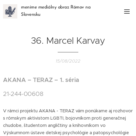
meníme mediálny obraz Rómov na
Slovensku
36. Marcel Karvay
15/08/2022
AKANA – TERAZ – 1. séria
21-244-00608
V rámci projektu AKANA - TERAZ vám ponúkame aj rozhovor
s rómskym aktivistom LGBTI, bojovníkom proti generačnej
chudobe, študentom angličtiny a knihovníkom vo
Výskumnom ústave detskej psychológie a patopsychológie