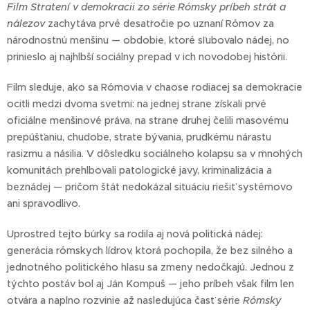
Film Stratení v demokracii zo série Rómsky príbeh strát a
nálezov
zachytáva prvé desaťročie po uznaní Rómov za
národnostnú menšinu — obdobie, ktoré sľubovalo nádej, no
prinieslo aj najhlbší sociálny prepad v ich novodobej histórii.
Film sleduje, ako sa Rómovia v chaose rodiacej sa demokracie
ocitli medzi dvoma svetmi: na jednej strane získali prvé
oficiálne menšinové práva, na strane druhej čelili masovému
prepúšťaniu, chudobe, strate bývania, prudkému nárastu
rasizmu a násilia. V dôsledku sociálneho kolapsu sa v mnohých
komunitách prehlbovali patologické javy, kriminalizácia a
beznádej — pričom štát nedokázal situáciu riešiť systémovo
ani spravodlivo.
Uprostred tejto búrky sa rodila aj nová politická nádej:
generácia rómskych lídrov, ktorá pochopila, že bez silného a
jednotného politického hlasu sa zmeny nedočkajú. Jednou z
týchto postáv bol aj Ján Kompuš — jeho príbeh však film len
otvára a naplno rozvinie až nasledujúca časť série
Rómsky