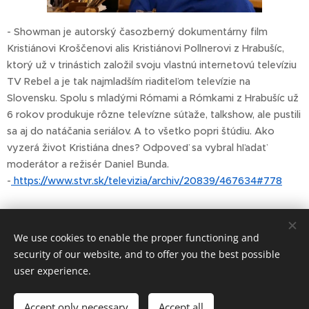
- Showman je autorský časozberný dokumentárny film
Kristiánovi Kroščenovi alis Kristiánovi Pollnerovi z Hrabušíc,
ktorý už v trinástich založil svoju vlastnú internetovú televíziu
TV Rebel a je tak najmladším riaditeľom televízie na
Slovensku. Spolu s mladými Rómami a Rómkami z Hrabušíc už
6 rokov produkuje rôzne televízne súťaže, talkshow, ale pustili
sa aj do natáčania seriálov. A to všetko popri štúdiu. Ako
vyzerá život Kristiána dnes? Odpoveď sa vybral hľadať
moderátor a režisér Daniel Bunda.
-
https://www.stvr.sk/televizia/archiv/20839/467634#778
Share
We use cookies to enable the proper functioning and
security of our website, and to offer you the best possible
user experience.
© Art Society, 2025
Accept only necessary
Accept all