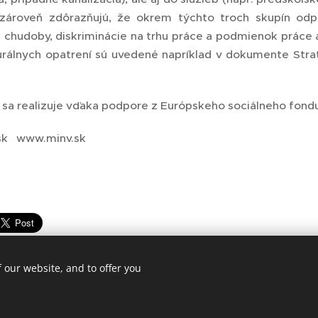
zároveň zdôrazňujú, že okrem týchto troch skupín odpo
 chudoby, diskriminácie na trhu práce a podmienok práce 
urálnych opatrení sú uvedené napríklad v dokumente Strat
 sa realizuje vďaka podpore z Európskeho sociálneho fon
sk www.minv.sk
 our website, and to offer you