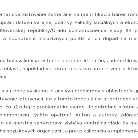
ematické zisťovanie zamerané na identifikáciu bariér róms
lupráci Ústavu verejnej politiky, Fakulty sociálnych a ek
Slovenskej republiky/Úradu splnomocnenca vlády SR 
e a hodnotenie inkluzívnych politík a ich dopad na ma
 bola validácia zistení z odbornej literatúry a identifikova
 oblasti, napríklad vo forme priestoru na intervenciu, ktor
ny.
 a autoriek výskumu je analýza problémov v oblasti prístu
tavenie intervencií, no v tomto bode už nie je potrebné
o, čo už o tejto problematike vieme. Je potrebné pilotne 
mplementáciu týchto opatrení. Autori a autorky zdôrazň
o ak miestna samospráva zlyháva centrálna vláda by mal
oha neziskových organizácií, a preto kalibrácia a implement