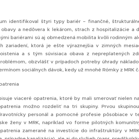
m identifikoval štyri typy bariér – finančné, štrukturál
a obavy a nedôvera k lekárom, strach z hospitalizácie a d
nými bariérami sú aj obmedzená mobilita kvôli rodinným a
ch zariadení, ktorá je ešte výraznejšia v zimných mesi
oistenia a s tým súvisiaca obava z nepreplatených zdr
oblémom, obzvlášť v prípadoch potreby úhrady nákladov
ermínom sociálnych dávok, kedy už mnohé Rómky z MRK ča
patrenia
pisuje viaceré opatrenia, ktoré by mali smerovať nielen n
patrenia možno rozdeliť na tri skupiny. Prvou skupino
zdravotnícky personál a pomocné profesie pôsobiace v t
ke ženy v MRK, napríklad vo forme pilotných komunitnýc
patrenia zamerané na investície do infraštruktúry v MRK,
, prípadne kanalizácia), ale aj do služieb (napr. predškols