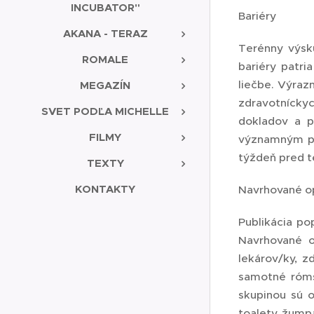
INCUBATOR"
Bariéry
AKANA - TERAZ
Terénny výsku
ROMALE
bariéry patri
liečbe. Výraz
MEGAZÍN
zdravotnícky
SVET PODĽA MICHELLE
dokladov a p
FILMY
významným pr
týždeň pred t
TEXTY
KONTAKTY
Navrhované o
Publikácia po
Navrhované o
lekárov/ky, 
samotné róms
skupinou sú o
toalety, žumpa