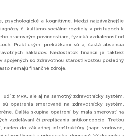
ne, psychologické a kognitívne. Medzi najzávažnejšie
iagnózy či kultúrno-sociálne rozdiely v prístupoch k
lebo pracovným povinnostiam, fyzická vzdialenosť od
acoch. Praktickými prekážkami sú aj častá absencia
avotných nákladov. Nedostatok financií je taktiež
 spojených so zdravotnou starostlivosťou posledný
sto nemajú finančné zdroje.
a ľudí z MRK, ale aj na samotný zdravotnícky systém.
u sú opatrenia smerované na zdravotnícky systém,
eréne. Ďalšia skupina opatrení by mala smerovať na
h vzdelávaní či preplácania antikoncepcie. Treťou
 nielen do základnej infraštruktúry (napr. vodovod,
kej starostlivosti a prímestskej dopravy). Výskumníci a