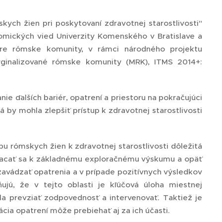
kych žien pri poskytovaní zdravotnej starostlivosti"
onomických vied Univerzity Komenského v Bratislave a
pre rómske komunity, v rámci národného projektu
rginalizované rómske komunity (MRK), ITMS 2014+:
nie ďalších bariér, opatrení a priestoru na pokračujúci
á by mohla zlepšiť prístup k zdravotnej starostlivosti
pu rómskych žien k zdravotnej starostlivosti dôležitá
 vracať sa k základnému exploračnému výskumu a opäť
zavádzať opatrenia a v prípade pozitívnych výsledkov
ujú, že v tejto oblasti je kľúčová úloha miestnej
a prevziať zodpovednosť a intervenovať. Taktiež je
ácia opatrení môže prebiehať aj za ich účasti.