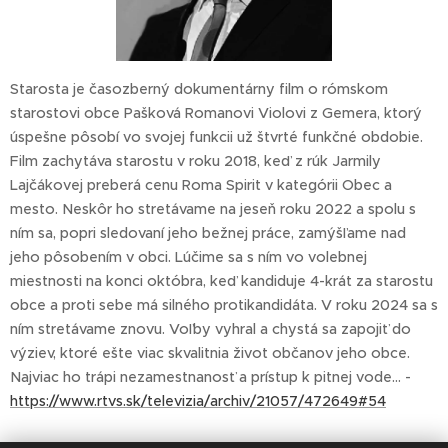
Starosta je časozberný dokumentárny film o rómskom
starostovi obce Pašková Romanovi Violovi z Gemera, ktorý
úspešne pôsobí vo svojej funkcii už štvrté funkčné obdobie.
Film zachytáva starostu v roku 2018, keď z rúk Jarmily
Lajčákovej preberá cenu Roma Spirit v kategórii Obec a
mesto. Neskôr ho stretávame na jeseň roku 2022 a spolu s
ním sa, popri sledovaní jeho bežnej práce, zamýšľame nad
jeho pôsobením v obci. Lúčime sa s ním vo volebnej
miestnosti na konci októbra, keď kandiduje 4-krát za starostu
obce a proti sebe má silného protikandidáta. V roku 2024 sa s
ním stretávame znovu. Voľby vyhral a chystá sa zapojiť do
výziev, ktoré ešte viac skvalitnia život občanov jeho obce.
Najviac ho trápi nezamestnanosť a prístup k pitnej vode... -
https://www.rtvs.sk/televizia/archiv/21057/472649#54