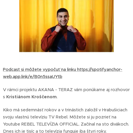
Podcast si môžete vypočuť na
linku https://spotifyanchor-
web.app.link/e/B0n5ssaUYtb
V rámci projektu AKANA - TERAZ vám ponúkame aj rozhovor
s
Kristiánom Kroščenom
.
Kiko má sedemnásť rokov a v trinástich založil v Hrabušiciach
svoju vlastnú televíziu TV Rebel. Môžete si ju pozrieť na
Youtube REBEL TELEVÍZIA OFFICIAL. Začínal na sto divákoch.
Dnes ich je tisíc a to televízia funguje iba štyri roky.