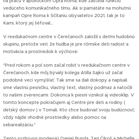
na prácu v apolitickom Opra Roma, kde zastáva funkciu
vedúceho komunikačného tímu. Ak si pamätáte na mohutnú
kampaň Opre Roma k Sčítaniu obyvateľov 2021, tak je to
Kami, ktorý jej šéfoval...
V reedukačnom centre v Čerečanoch založil s deťmi hudobnú
skupinu, pretože verí, že hudba je pre rómske deti radosť a
motivácia a prostriedok k výchove:
"Pred rokom a pol som začal robiť v reedukačnom centre v
Čerečanoch, kde môj bývalý kolega Atilla Sajko už začal
podobné veci vymýšľať. Tak sme sa dali dokopy a napísali
sme vlastnú pesničku, vlastný text, vlastný podmaz a natočili
to našimi zverencami. Dokonca k piesni vznikol aj videoklip. V
tomto koncepte pokračujem aj Centre pre deti a rodiny (
detský domov ) v Tornali. Kto chce budovať svoju budúcnosť,
vždy nájde vhodné prostriedky alebo pomoc na
sebarealizáciu."
Tento rozhovor moderujú Daniel Bunda, Teri Čikoš a Michelle