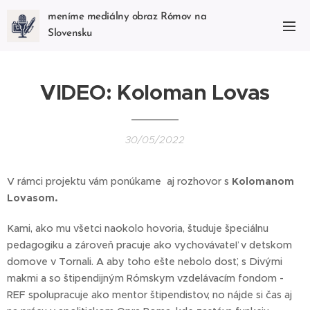
meníme mediálny obraz Rómov na
Slovensku
VIDEO: Koloman Lovas
30/05/2022
V rámci projektu vám ponúkame aj rozhovor s
Kolomanom
Lovasom.
Kami, ako mu všetci naokolo hovoria, študuje špeciálnu
pedagogiku a zároveň pracuje ako vychovávateľ v detskom
domove v Tornali. A aby toho ešte nebolo dosť, s Divými
makmi a so štipendijným Rómskym vzdelávacím fondom -
REF spolupracuje ako mentor štipendistov, no nájde si čas aj