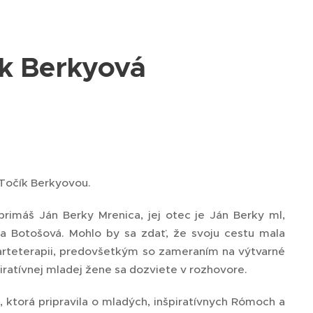
k Berkyová
Točík Berkyovou.
rimáš Ján Berky Mrenica, jej otec je Ján Berky ml,
a Botošová. Mohlo by sa zdať, že svoju cestu mala
 arteterapii, predovšetkým so zameraním na výtvarné
špiratívnej mladej žene sa dozviete v rozhovore.
 ktorá pripravila o mladých, inšpiratívnych Rómoch a