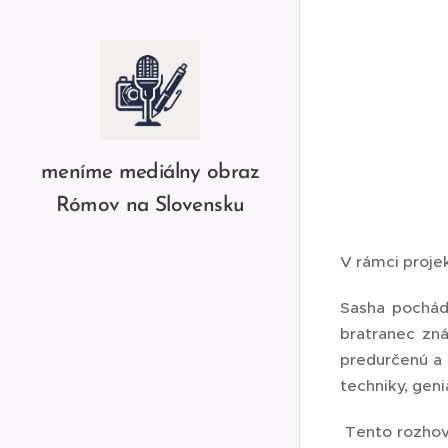
meníme mediálny obraz
Rómov na Slovensku
V rámci proj
Sasha pochád
bratranec zn
predurčenú a 
techniky, geni
Tento rozhovo