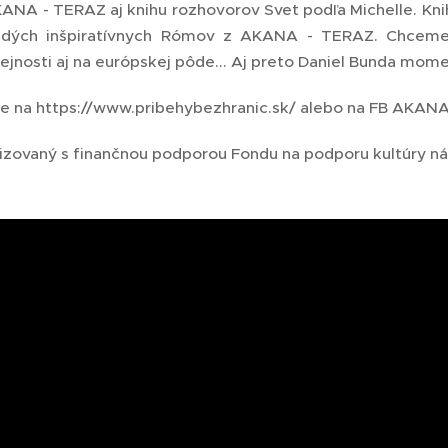
NA - TERAZ aj knihu rozhovorov Svet podľa Michelle. Knihu
adých inšpiratívnych Rómov z AKANA - TERAZ. Chceme
ejnosti aj na európskej pôde... Aj preto Daniel Bunda mome
te na https://www.pribehybezhranic.sk/ alebo na FB AKA
alizovaný s finančnou podporou Fondu na podporu kultúry n