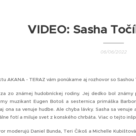
VIDEO: Sasha Točí
06/06/2022
ektu AKANA - TERAZ vám ponúkame aj rozhovor so Sashou 
za zo známej hudobníckej rodiny. Jej dedko bol známy p
ámy muzikant Eugen Botoš a sesternica primáška Barbor
aj ona sa venuje hudbe. Ale chyba lávky. Sasha sa venuje
álne fotí a miluje svet z konského chrbáta. Viac o tejto in
r moderujú Daniel Bunda, Teri Čikoš a Michelle Kubištová,