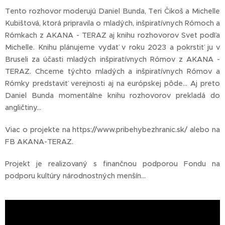
Tento rozhovor moderujú Daniel Bunda, Teri Čikoš a Michelle
Kubištová, ktorá pripravila o mladých, inšpiratívnych Rómoch a
Rómkach z AKANA - TERAZ aj knihu rozhovorov Svet podľa
Michelle. Knihu plánujeme vydať v roku 2023 a pokrstiť ju v
Bruseli za účasti mladých inšpiratívnych Rómov z AKANA -
TERAZ. Chceme týchto mladých a inšpiratívnych Rómov a
Rómky predstaviť verejnosti aj na európskej pôde... Aj preto
Daniel Bunda momentálne knihu rozhovorov prekladá do
angličtiny...
Viac o projekte na https://www.pribehybezhranic.sk/ alebo na
FB AKANA-TERAZ.
Projekt je realizovaný s finančnou podporou Fondu na
podporu kultúry národnostných menšín...