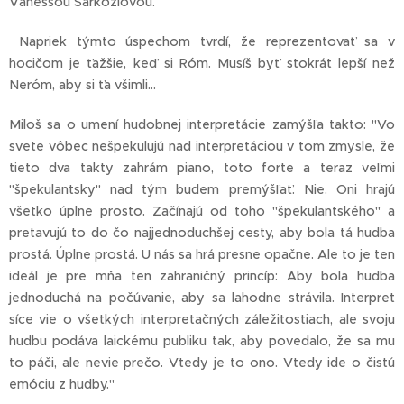
Vanessou Šarköziovou.
Napriek týmto úspechom tvrdí, že reprezentovať sa v
hocičom je ťažšie, keď si Róm. Musíš byť stokrát lepší než
Neróm, aby si ťa všimli...
Miloš sa o umení hudobnej interpretácie zamýšľa takto: "Vo
svete vôbec nešpekulujú nad interpretáciou v tom zmysle, že
tieto dva takty zahrám piano, toto forte a teraz veľmi
"špekulantsky" nad tým budem premýšľať. Nie. Oni hrajú
všetko úplne prosto. Začínajú od toho "špekulantského" a
pretavujú to do čo najjednoduchšej cesty, aby bola tá hudba
prostá. Úplne prostá. U nás sa hrá presne opačne. Ale to je ten
ideál je pre mňa ten zahraničný princíp: Aby bola hudba
jednoduchá na počúvanie, aby sa lahodne strávila. Interpret
síce vie o všetkých interpretačných záležitostiach, ale svoju
hudbu podáva laickému publiku tak, aby povedalo, že sa mu
to páči, ale nevie prečo. Vtedy je to ono. Vtedy ide o čistú
emóciu z hudby."