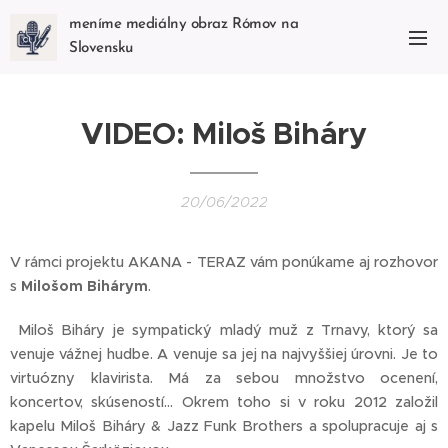
meníme mediálny obraz Rómov na
Slovensku
VIDEO: Miloš Biháry
20/06/2022
V rámci projektu AKANA - TERAZ vám ponúkame aj rozhovor
s
Milošom Bihárym
.
Miloš Biháry je sympatický mladý muž z Trnavy, ktorý sa
venuje vážnej hudbe. A venuje sa jej na najvyššiej úrovni. Je to
virtuózny klavirista. Má za sebou množstvo ocenení,
koncertov, skúseností... Okrem toho si v roku 2012 založil
kapelu Miloš Biháry & Jazz Funk Brothers a spolupracuje aj s