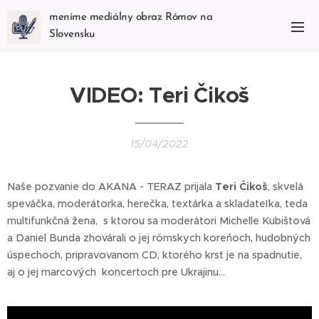
meníme mediálny obraz Rómov na
Slovensku
VIDEO: Teri Čikoš
15/04/2022
Naše pozvanie do AKANA - TERAZ prijala
Teri Čikoš
, skvelá
speváčka, moderátorka, herečka, textárka a skladateľka, teda
multifunkčná žena, s ktorou sa moderátori Michelle Kubištová
a Daniel Bunda zhovárali o jej rómskych koreňoch, hudobných
úspechoch, pripravovanom CD, ktorého krst je na spadnutie,
aj o jej marcových koncertoch pre Ukrajinu...