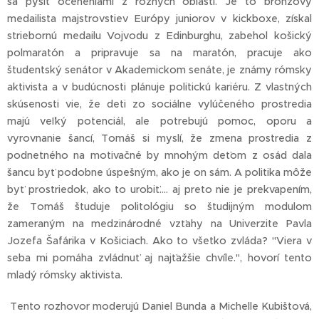
sa pýšiť oceneniami z rôznych oblastí. Je to bronzový
medailista majstrovstiev Európy juniorov v kickboxe, získal
striebornú medailu Vojvodu z Edinburghu, zabehol košický
polmaratón a pripravuje sa na maratón, pracuje ako
študentský senátor v Akademickom senáte, je známy rómsky
aktivista a v budúcnosti plánuje politickú kariéru. Z vlastných
skúsenosti vie, že deti zo sociálne vylúčeného prostredia
majú veľký potenciál, ale potrebujú pomoc, oporu a
vyrovnanie šancí, Tomáš si myslí, že zmena prostredia z
podnetného na motivačné by mnohým deťom z osád dala
šancu byť podobne úspešným, ako je on sám. A politika môže
byť prostriedok, ako to urobiť.... aj preto nie je prekvapením,
že Tomáš študuje politológiu so študijným modulom
zameraným na medzinárodné vzťahy na Univerzite Pavla
Jozefa Šafárika v Košiciach. Ako to všetko zvláda? "Viera v
seba mi pomáha zvládnuť aj najťažšie chvíle.", hovorí tento
mladý rómsky aktivista.
Tento rozhovor moderujú Daniel Bunda a Michelle Kubištová,