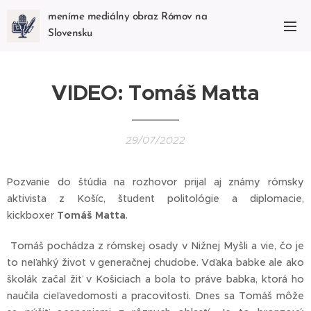
meníme mediálny obraz Rómov na
Slovensku
VIDEO: Tomáš Matta
29/07/2022
Pozvanie do štúdia na rozhovor prijal aj známy rómsky
aktivista z Košíc, študent politológie a diplomacie,
kickboxer
Tomáš Matta
.
Tomáš pochádza z rómskej osady v Nižnej Myšli a vie, čo je
to neľahký život v generačnej chudobe. Vďaka babke ale ako
školák začal žiť v Košiciach a bola to práve babka, ktorá ho
naučila cieľavedomosti a pracovitosti. Dnes sa Tomáš môže