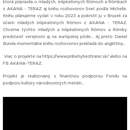
ktorá pripravila o mladých, inšpiratívnych Rómoch a Rómkach
z AKANA - TERAZ aj knihu rozhovorov Svet podľa Michelle.
Knihu plánujeme vydať v roku 2023 a pokrstiť ju v Bruseli za
účasti mladých inšpiratívnych Rómov z AKANA - TERAZ.
Chceme týchto mladých a inšpiratívnych Rómov a Rómky
predstaviť verejnosti aj na európskej pôde... Aj preto Daniel
Bunda momentálne knihu rozhovorov prekladá do angličtiny...
Viac o projekte na https://www.pribehybezhranic.sk/ alebo na
FB AKANA-TERAZ.
Projekt je realizovaný s finančnou podporou Fondu na
podporu kultúry národnostných menšín...