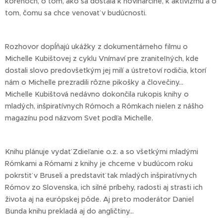
koreňoch, o tom, ako sa dostala k novinárčine, k aktivizmu a o
tom, čomu sa chce venovať v budúcnosti.
Rozhovor dopĺňajú ukážky z dokumentárneho filmu o
Michelle Kubištovej z cyklu Vnímaví pre zraniteľných, kde
dostali slovo predovšetkým jej milí a ústretoví rodičia, ktorí
nám o Michelle prezradili rôzne pikošky a človečiny...
Michelle Kubištová nedávno dokončila rukopis knihy o
mladých, inšpiratívnych Rómoch a Rómkach nielen z nášho
magazínu pod názvom Svet podľa Michelle.
Knihu plánuje vydať Zdieľanie o.z. a so všetkými mladými
Rómkami a Rómami z knihy je chceme v budúcom roku
pokrstiť v Bruseli a predstaviť tak mladých inšpiratívnych
Rómov zo Slovenska, ich silné príbehy, radosti aj strasti ich
života aj na európskej pôde. Aj preto moderátor Daniel
Bunda knihu prekladá aj do angličtiny...