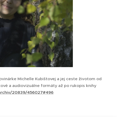
vinárke Michelle Kubištovej a jej ceste životom od
vé a audiovizuálne formáty až po rukopis knihy
a/archiv/20839/456027#496