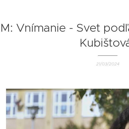
LM: Vnímanie - Svet podľ
Kubištov
21/03/2024