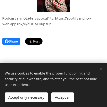
Podcast si môžete vypočuť tu: https://spotifyanchor-
web.app.link/e/dUCALbRpzEb
Share
We use cookies to enable the proper functioning and
security of our website, and to offer you the best possible
user experience.
© Art Society, 2025
Accept only necessary
Accept all
Meníme mediálny obraz Rómov.
Cookies