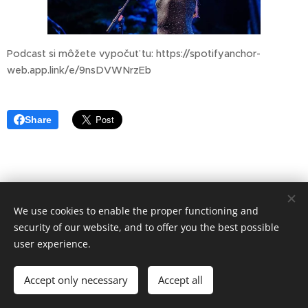
Podcast si môžete vypočuť tu: https://spotifyanchor-
web.app.link/e/9nsDVWNrzEb
Share
We use cookies to enable the proper functioning and
security of our website, and to offer you the best possible
user experience.
© Art Society, 2025
Accept only necessary
Accept all
Meníme mediálny obraz Rómov.
Cookies