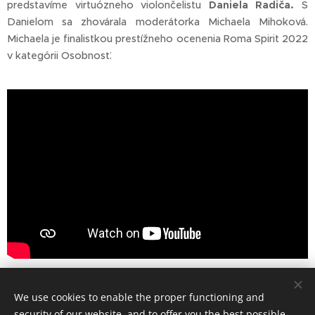
predstavíme virtuózneho violončelistu
Daniela Radiča.
S
Danielom sa zhovárala moderátorka Michaela Mihoková.
Michaela je finalistkou prestížneho ocenenia Roma Spirit 2022
v kategórii Osobnosť.
Share
We use cookies to enable the proper functioning and
security of our website, and to offer you the best possible