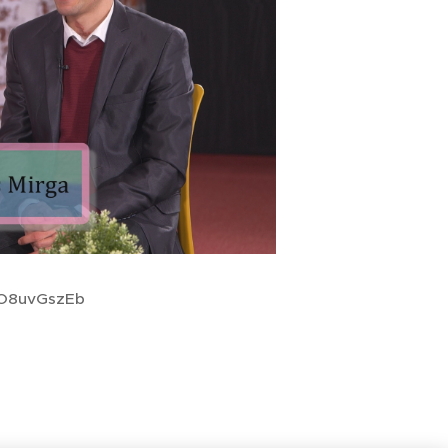
uwO8uvGszEb