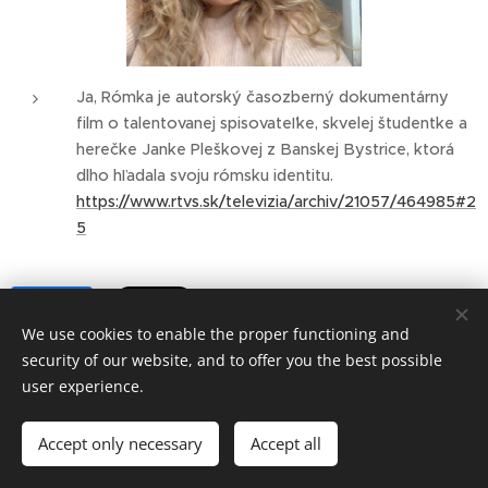
Ja, Rómka je autorský časozberný dokumentárny
film o talentovanej spisovateľke, skvelej študentke a
herečke Janke Pleškovej z Banskej Bystrice, ktorá
dlho hľadala svoju rómsku identitu.
https://www.rtvs.sk/televizia/archiv/21057/464985#2
5
Share
We use cookies to enable the proper functioning and
security of our website, and to offer you the best possible
user experience.
© Art Society, 2025
Accept only necessary
Accept all
Meníme mediálny obraz Rómov.
Cookies