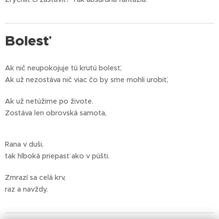
Bolesť
Ak nič neupokojuje tú krutú bolesť,
Ak už nezostáva nič viac čo by sme mohli urobiť,
Ak už netúžime po živote.
Zostáva len obrovská samota,
Rana v duši,
tak hlboká priepasť ako v púšti.
Zmrazí sa celá krv,
raz a navždy.