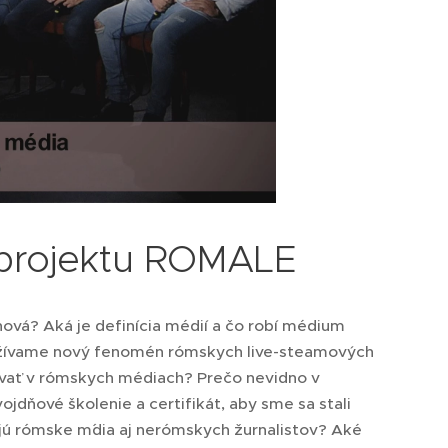
z projektu ROMALE
nová? Aká je definícia médií a čo robí médium
ažívame nový fenomén rómskych live-steamových
covať v rómskych médiach? Prečo nevidno v
dňové školenie a certifikát, aby sme sa stali
ú rómske m´dia aj nerómskych žurnalistov? Aké