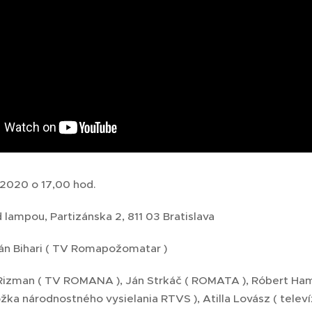
 2020 o 17,00 hod.
 lampou, Partizánska 2, 811 03 Bratislava
án Bihari ( TV Romapožomatar )
Rizman ( TV ROMANA ), Ján Strkáč ( ROMATA ), Róbert Hambu
ožka národnostného vysielania RTVS ), Atilla Lovász ( tele