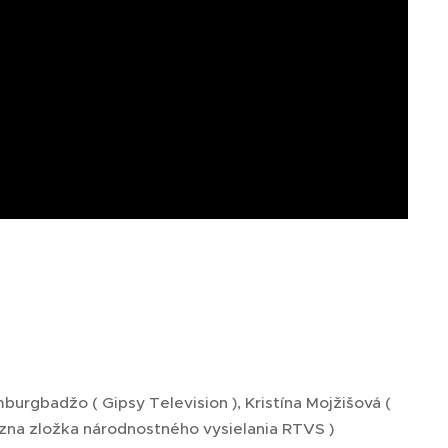
rgbadžo ( Gipsy Television ), Kristína Mojžišová (
vízna zložka národnostného vysielania RTVS )