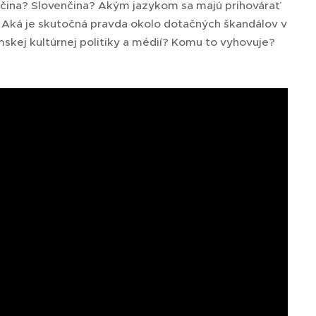
mčina? Slovenčina? Akým jazykom sa majú prihovárať
 Aká je skutočná pravda okolo dotačných škandálov v
skej kultúrnej politiky a médií? Komu to vyhovuje?