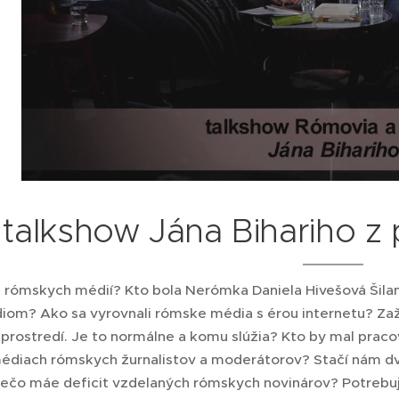
talkshow Jána Bihariho 
ia rómskych médií? Kto bola Nerómka Daniela Hivešová Šila
om? Ako sa vyrovnali rómske média s érou internetu? Z
e prostredí. Je to normálne a komu slúžia? Kto by mal pra
édiach rómskych žurnalistov a moderátorov? Stačí nám dvoj
ečo máe deficit vzdelaných rómskych novinárov? Potrebuj