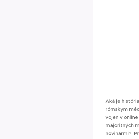
Aká je histór
rómskym médi
vojen v onlin
majoritných m
novinármi? Pr