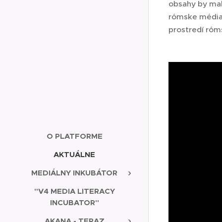
obsahy by mal
rómske média 
prostredí róm
O PLATFORME
AKTUÁLNE
MEDIÁLNY INKUBÁTOR
"V4 MEDIA LITERACY
INCUBATOR"
AKANA - TERAZ