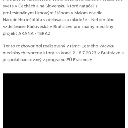
sveta v Čechách a na Slovensku, ktoré natáčali s
profesionálnym filmovým štábom v Malom divadle
Národného inštitútu vzdelávania a mládeže - Neformálne
vzdelávanie Karloveská v Bratislave pre známy mediálny
projekt AKANA -TERAZ.
Tento rozhovor bol realizovaný v rámci Letného výcviku
mediálnych tvorcov, ktorý sa konal 2.- 8.7.2023 v Bratislave a
je spolufinancovaný z programu EÚ Erasmus+