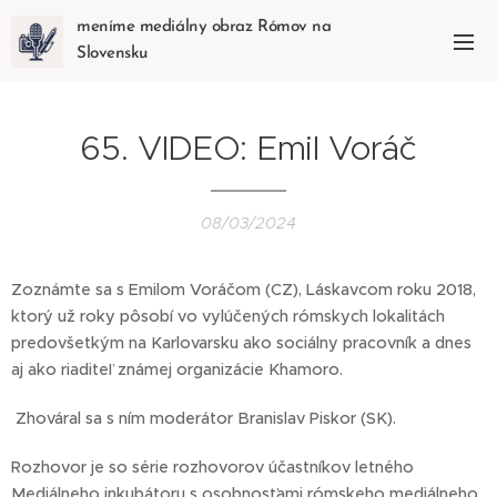
meníme mediálny obraz Rómov na
Slovensku
65. VIDEO: Emil Voráč
08/03/2024
Zoznámte sa s Emilom Voráčom (CZ), Láskavcom roku 2018,
ktorý už roky pôsobí vo vylúčených rómskych lokalitách
predovšetkým na Karlovarsku ako sociálny pracovník a dnes
aj ako riaditeľ známej organizácie Khamoro.
Zhováral sa s ním moderátor Branislav Piskor (SK).
Rozhovor je so série rozhovorov účastníkov letného
Mediálneho inkubátoru s osobnosťami rómskeho mediálneho