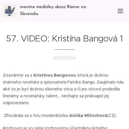
meníme mediálny obraz Rómov na
Slovensku
57. VIDEO: Kristína Bangová 1
12/01/2024
Zoznámte sa s
Kristínou Bangovou
, ktorá je dcérou
známeho novinára a spisovateľa Patrika Bangu. Zaujímalo nás,
aké to je byť dcérou slávneho otca a či po otcovi podedila
literárny a novinársky talent... nechajte sa prekvapiť jej
odpoveďami.
Zhovárala sa s ňou moderátorka
Anička Mlčochová
(CZ).
Rozhovor je so série rozhovorov účastníkov letného