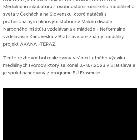
Mediálneho inkubátoru s osobnosťami rómskeho mediálneho
sveta v Čechách a na Slovensku, ktoré natáčali s
profesionálnym filmovým štábom v Malom divadle
Národného inštitútu vzdelávania a mládeže - Neformálne
vzdelávanie Karloveská v Bratislave pre známy mediálny
projekt AKANA -TERAZ.
Tento rozhovor bol realizovaný v rámci Letného výcviku
mediálnych tvorcov, ktorý sa konal 2.- 8.7.2023 v Bratislave a
je spolufinancovaný z programu EÚ Erasmus+