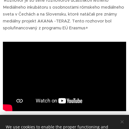
Rozhovor je so série rozhovorov účastníkov letného
Mediálneho inkubátoru s osobnosťami rómskeho mediálneho
sveta v Čechách a na Slovensku, ktoré natáčali pre známy
mediálny projekt AKANA -TERAZ. Tento rozhovor bol
spolufinancovaný z programu EÚ Erasmus+
Share
We use cookies to enable the proper functioning and