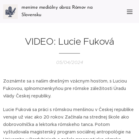
meníme mediálny obraz Rómov na
Slovensku
VIDEO: Lucie Fuková
05/04/2024
Zoznámte sa s našim dnešným vzácnym hosťom, s Luciou
Fukovou, splnomcnenkyňou pre rómske záležitosti Úradu
vlády Českej republiky.
Lucie Fuková sa práci s rómskou menšinou v Českej republike
venuje už viac ako 20 rokov. Začínala na strednej škole ako
dobrovoľníčka a lektorka rómskeho tanca. Potom
vyštudovala magisterský program sociálnej antropológie na