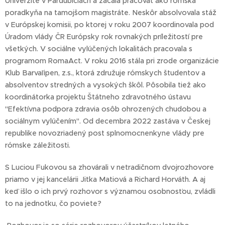
Univerzite v Pardubiciach a začala pracovať ako rómska
poradkyňa na tamojšom magistráte. Neskôr absolvovala stáž
v Európskej komisii, po ktorej v roku 2007 koordinovala pod
Úradom vlády ČR Európsky rok rovnakých príležitostí pre
všetkých. V sociálne vylúčených lokalitách pracovala s
programom RomaAct. V roku 2016 stála pri zrode organizácie
Klub Barvaľipen, z.s., ktorá združuje rómskych študentov a
absolventov stredných a vysokých škôl. Pôsobila tiež ako
koordinátorka projektu Štátneho zdravotného ústavu
"Efektívna podpora zdravia osôb ohrozených chudobou a
sociálnym vylúčením". Od decembra 2022 zastáva v Českej
republike novozriadený post splnomocnenkyne vlády pre
rómske záležitosti.
S Luciou Fukovou sa zhovárali v netradičnom dvojrozhovore
priamo v jej kancelárii Jitka Matiová a Richard Horváth. A aj
keď išlo o ich prvý rozhovor s významou osobnosťou, zvládli
to na jednotku, čo poviete?