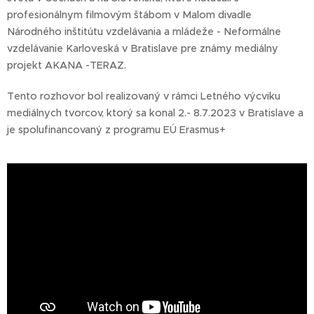
profesionálnym filmovým štábom v Malom divadle
Národného inštitútu vzdelávania a mládeže - Neformálne
vzdelávanie Karloveská v Bratislave pre známy mediálny
projekt AKANA -TERAZ.
Tento rozhovor bol realizovaný v rámci Letného výcviku
mediálnych tvorcov, ktorý sa konal 2.- 8.7.2023 v Bratislave a
je spolufinancovaný z programu EÚ Erasmus+