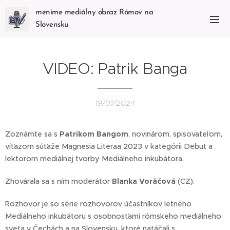
meníme mediálny obraz Rómov na
Slovensku
VIDEO: Patrik Banga
19/01/2024
Zoznámte sa s
Patrikom Bangom
, novinárom, spisovateľom,
víťazom súťaže Magnesia Literaa 2023 v kategórii Debut a
lektorom mediálnej tvorby Mediálneho inkubátora.
Zhovárala sa s ním moderátor
Blanka Voráčová
(CZ).
Rozhovor je so série rozhovorov účastníkov letného
Mediálneho inkubátoru s osobnosťami rómskeho mediálneho
sveta v Čechách a na Slovensku, ktoré natáčali s