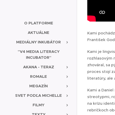
O PLATFORME
AKTUÁLNE
Kami pochádza
František God
MEDIÁLNY INKUBÁTOR
"V4 MEDIA LITERACY
Kami je lingvi
INCUBATOR"
rozhlasovým n
zhováral, sa p
AKANA - TERAZ
proces stojí z
ROMALE
literatúry, ale
MEGAZÍN
Kami a Daniel
SVET PODĽA MICHELLE
streotypmi, ro
na krízu iden
FILMY
rebríčkoch obo
TEXTY