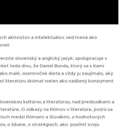
h aktivistov a intelektuálov, veď mená ako
vovať.
verzite slovenský a anglický jazyk, spolupracuje s
Niet teda divu, že Daniel Bunda, ktorý sa s Kami
 ako malé, osemročné dieťa a vždy ju zaujímalo, aký
 ísť literatúru skúmať nielen ako nadšený konzument
lovenskou kultúrou a literatúrou, nad predsudkami a
teratúre, či odkazy na Rómov v literatúre, pozrú sa
ieloch medzi Rómami a Slovákmi, o hodnotových
ov, o šikane,
o stratégiach, ako posilniť svoju