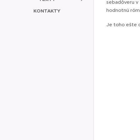
sebadôveru v 
hodnotnú rómsk
KONTAKTY
Je toho ešte 