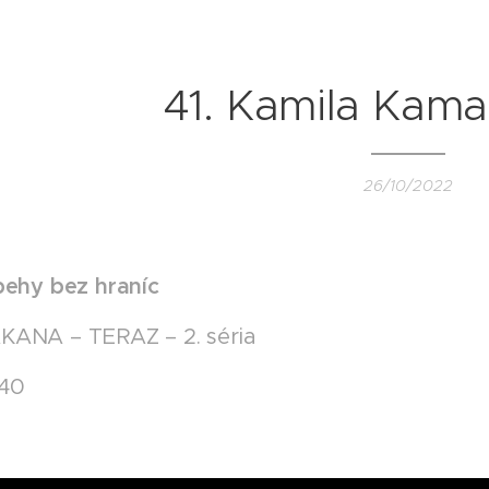
41. Kamila Kama
26/10/2022
behy bez hraníc
KANA – TERAZ – 2. séria
440