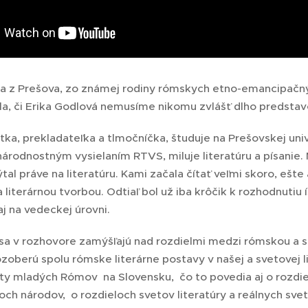
 z Prešova, zo známej rodiny rómskych etno-emancipačnýc
la, či Erika Godlová nemusíme nikomu zvlášť dlho predsta
stka, prekladateľka a tlmočníčka, študuje na Prešovskej uni
árodnostným vysielaním RTVS, miluje literatúru a písanie.
ýtal práve na literatúru.
Kami začala čítať veľmi skoro, ešte
a literárnou tvorbou.
Odtiaľ bol už iba krôčik k rozhodnutiu
 aj na vedeckej úrovni.
 sa v rozhovore zamýšľajú nad rozdielmi medzi rómskou a s
zoberú spolu rómske literárne postavy v našej a svetovej li
tity mladých Rómov na Slovensku, čo to povedia aj o rozd
ch národov, o rozdieloch svetov literatúry a reálnych svet