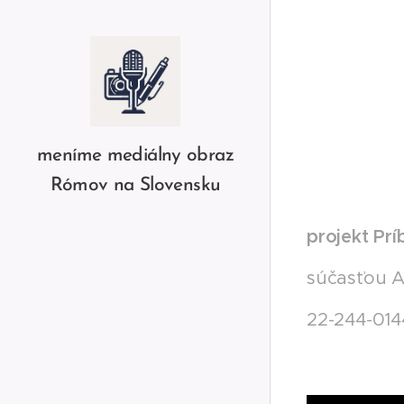
meníme mediálny obraz
Rómov na Slovensku
projekt Prí
súčasťou A
22-244-01