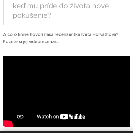
keď mu príde do života nové
pokušenie?
A čo o knihe hovorí naša recenzentka Iveta Horváthová?
Pozrite si jej videorecenziu...