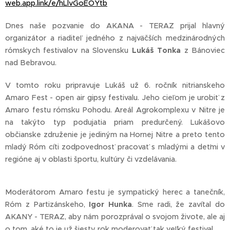
web.app.link/e/hLlvGoEOYtb
Dnes naše pozvanie do AKANA - TERAZ prijal hlavný
organizátor a riaditeľ jedného z najväčších medzinárodných
rómskych festivalov na Slovensku
Lukáš Tonka
z Bánoviec
nad Bebravou.
V tomto roku pripravuje Lukáš už 6. ročník nitrianskeho
Amaro Fest - open air gipsy festivalu. Jeho cieľom je urobiť z
Amaro festu rómsku Pohodu. Areál Agrokomplexu v Nitre je
na takýto typ podujatia priam predurčený. Lukášovo
občianske združenie je jediným na Hornej Nitre a preto tento
mladý Róm cíti zodpovednosť pracovať s mladými a deťmi v
regióne aj v oblasti športu, kultúry či vzdelávania.
Moderátorom Amaro festu je sympatický herec a tanečník,
Róm z Partizánskeho,
Igor Hunka
. Sme radi, že zavítal do
AKANY - TERAZ, aby nám porozprával o svojom živote, ale aj
o tom, aké to je už šiesty rok moderovať tak veľký festival...