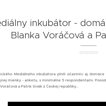
diálny inkubátor - domá
Blanka Voráčová a Pat
01/12/2023
ického Mediálneho inkubátora plnili účastníci aj domáce
jnej mienky - anketu, s minimálne 5 respondentami. Posúď
 Voráčová a Patrik Sivák z Českej republiky...