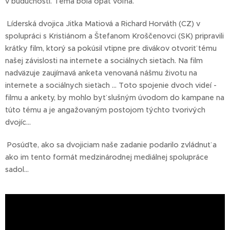
v budúcnosti. Téma bola opäť voľná.
Líderská dvojica Jitka Matiová a Richard Horváth (CZ) v
spolupráci s Kristiánom a Štefanom Kroščenovci (SK) pripravili
krátky film, ktorý sa pokúsil vtipne pre divákov otvoriť tému
našej závislosti na internete a sociálnych sieťach. Na film
nadväzuje zaujímavá anketa venovaná nášmu životu na
internete a sociálnych sieťach ... Toto spojenie dvoch videí -
filmu a ankety, by mohlo byť slušným úvodom do kampane na
túto tému a je angažovaným postojom týchto tvorivých
dvojíc...
Posúďte, ako sa dvojiciam naše zadanie podarilo zvládnuť a
ako im tento formát medzinárodnej mediálnej spolupráce
sadol...