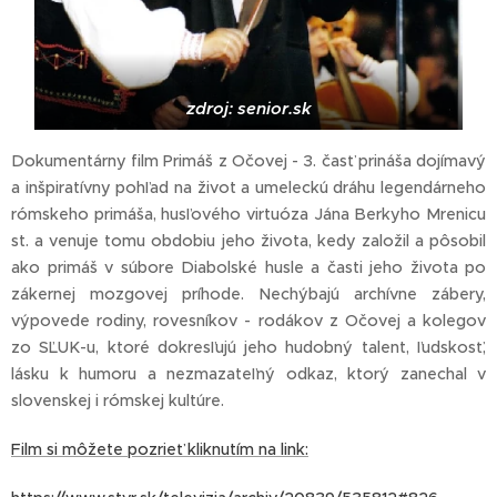
zdroj: senior.sk
Dokumentárny film Primáš z Očovej - 3. časť prináša dojímavý
a inšpiratívny pohľad na život a umeleckú dráhu legendárneho
rómskeho primáša, husľového virtuóza Jána Berkyho Mrenicu
st. a venuje tomu obdobiu jeho života, kedy založil a pôsobil
ako primáš v súbore Diabolské husle a časti jeho života po
zákernej mozgovej príhode. Nechýbajú archívne zábery,
výpovede rodiny, rovesníkov - rodákov z Očovej a kolegov
zo SĽUK-u, ktoré dokresľujú jeho hudobný talent, ľudskosť,
lásku k humoru a nezmazateľný odkaz, ktorý zanechal v
slovenskej i rómskej kultúre.
Film si môžete pozrieť kliknutím na link: