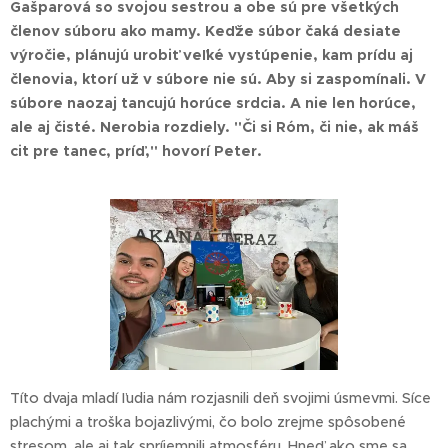
Gašparová so svojou sestrou a obe sú pre všetkých
členov súboru ako mamy. Keďže súbor čaká desiate
výročie, plánujú urobiť veľké vystúpenie, kam prídu aj
členovia, ktorí už v súbore nie sú. Aby si zaspomínali. V
súbore naozaj tancujú horúce srdcia. A nie len horúce,
ale aj čisté. Nerobia rozdiely. "Či si Róm, či nie, ak máš
cit pre tanec, príď," hovorí Peter.
Títo dvaja mladí ľudia nám rozjasnili deň svojimi úsmevmi. Síce
plachými a troška bojazlivými, čo bolo zrejme spôsobené
stresom, ale aj tak spríjemnili atmosféru. Hneď ako sme sa