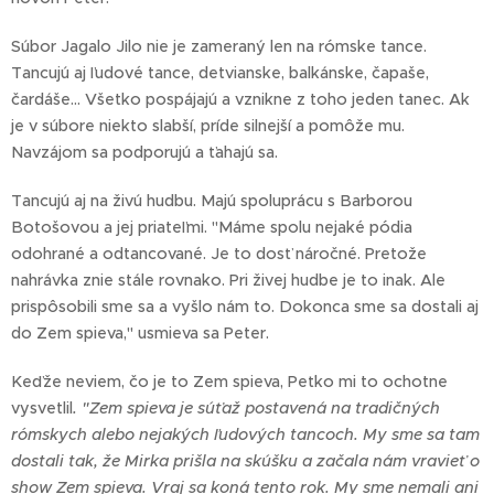
Súbor Jagalo Jilo nie je zameraný len na rómske tance.
Tancujú aj ľudové tance, detvianske, balkánske, čapaše,
čardáše... Všetko pospájajú a vznikne z toho jeden tanec. Ak
je v súbore niekto slabší, príde silnejší a pomôže mu.
Navzájom sa podporujú a ťahajú sa.
Tancujú aj na živú hudbu. Majú spoluprácu s Barborou
Botošovou a jej priateľmi. "Máme spolu nejaké pódia
odohrané a odtancované. Je to dosť náročné. Pretože
nahrávka znie stále rovnako. Pri živej hudbe je to inak. Ale
prispôsobili sme sa a vyšlo nám to. Dokonca sme sa dostali aj
do Zem spieva," usmieva sa Peter.
Keďže neviem, čo je to Zem spieva, Peťko mi to ochotne
vysvetlil
. "Zem spieva je súťaž postavená na tradičných
rómskych alebo nejakých ľudových tancoch. My sme sa tam
dostali tak, že Mirka prišla na skúšku a začala nám vravieť o
show Zem spieva. Vraj sa koná tento rok. My sme nemali ani