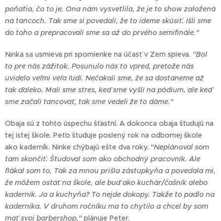
poňatia, čo to je. Ona nám vysvetlila, že je to show založená
na tancoch. Tak sme si povedali, že to ideme skúsiť. Išli sme
do toho a prepracovali sme sa až do prvého semifinále."
Ninka sa usmieva pri spomienke na účasť v Zem spieva.
"Bol
to pre nás zážitok. Posunulo nás to vpred, pretože nás
uvidelo veľmi veľa ľudí. Nečakali sme, že sa dostaneme až
tak ďaleko. Mali sme stres, keď sme vyšli na pódium, ale keď
sme začali tancovať, tak sme vedeli že to dáme."
Obaja sú z tohto úspechu šťastní. A dokonca obaja študujú na
tej istej škole. Peťo študuje poslený rok na odbornej škole
ako kaderník. Ninke chýbajú ešte dva roky.
"Neplánoval som
tam skončiť. Študoval som ako obchodný pracovník. Ale
flákal som to, Tak za mnou prišla zástupkyňa a povedala mi,
že môžem ostať na škole, ale buď ako kuchár/čašník alebo
kaderník. Ja a kuchyňa? To nejde dokopy. Takže to padlo na
kaderníka. V druhom ročníku ma to chytilo a chcel by som
mať svoj barbershop,"
plánuje Peter.