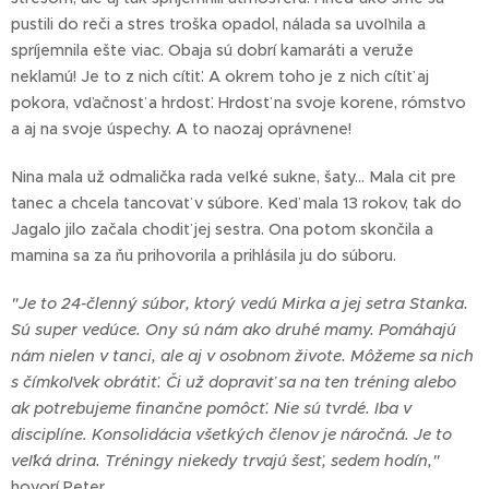
pustili do reči a stres troška opadol, nálada sa uvoľnila a
spríjemnila ešte viac. Obaja sú dobrí kamaráti a veruže
neklamú! Je to z nich cítiť. A okrem toho je z nich cítiť aj
pokora, vďačnosť a hrdosť. Hrdosť na svoje korene, rómstvo
a aj na svoje úspechy. A to naozaj oprávnene!
Nina mala už odmalička rada veľké sukne, šaty... Mala cit pre
tanec a chcela tancovať v súbore. Keď mala 13 rokov, tak do
Jagalo jilo začala chodiť jej sestra. Ona potom skončila a
mamina sa za ňu prihovorila a prihlásila ju do súboru.
"Je to 24-členný súbor, ktorý vedú Mirka a jej setra Stanka.
Sú super vedúce. Ony sú nám ako druhé mamy. Pomáhajú
nám nielen v tanci, ale aj v osobnom živote. Môžeme sa nich
s čímkoľvek obrátiť. Či už dopraviť sa na ten tréning alebo
ak potrebujeme finančne pomôcť. Nie sú tvrdé. Iba v
disciplíne. Konsolidácia všetkých členov je náročná. Je to
veľká drina. Tréningy niekedy trvajú šesť, sedem hodín,"
hovorí Peter.