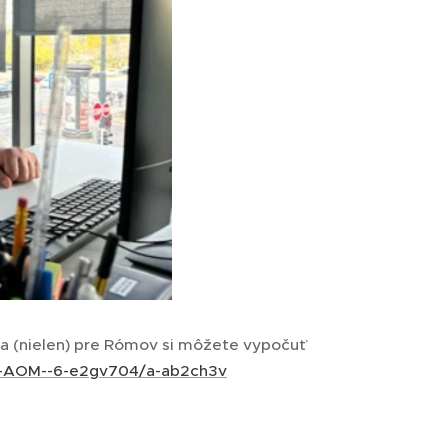
 (nielen) pre Rómov si môžete vypočuť
SO-AOM--6-e2gv704/a-ab2ch3v