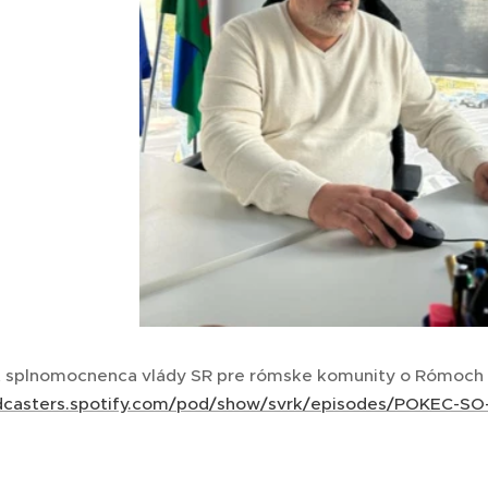
 splnomocnenca vlády SR pre rómske komunity o Rómoch a
odcasters.spotify.com/pod/show/svrk/episodes/POKEC-