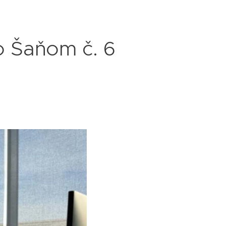
 Šaňom č. 6