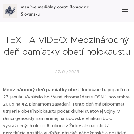
meníme mediálny obraz Rómov na
Slovensku
TEXT A VIDEO: Medzinárodný
deň pamiatky obetí holokaustu
27/01/2025
Medzinárodný deň pamiatky obetí holokaustu
pripadá na
27. január. Vyhlásilo ho Valné zhromaždenie OSN 1. novembra
2005 na 42. plenárnom zasadaní. Tento deň má pripomínať
utrpenie obetí holokaustu počas druhej svetovej vojny. V
rámci genocídy namierenej na židovské etnikum bolo
vyvraždených okolo 6 miliónov Židov ale nacistická
perzekúcia postihla aj ďalšie etnické, náboženské a politické