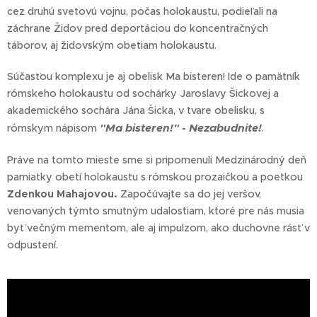
cez druhú svetovú vojnu, počas holokaustu, podieľali na
záchrane Židov pred deportáciou do koncentračných
táborov, aj židovským obetiam holokaustu.
Súčasťou komplexu je aj obelisk Ma bisteren! Ide o pamätník
rómskeho holokaustu od sochárky Jaroslavy Šickovej a
akademického sochára Jána Šicka, v tvare obelisku, s
"Ma bisteren!" - Nezabudnite!
rómskym nápisom
.
Práve na tomto mieste sme si pripomenuli Medzinárodný deň
pamiatky obetí holokaustu s rómskou prozaičkou a poetkou
Zdenkou Mahajovou.
Započúvajte sa do jej veršov,
venovaných týmto smutným udalostiam, ktoré pre nás musia
byť večným mementom, ale aj impulzom, ako duchovne rásť v
odpustení.