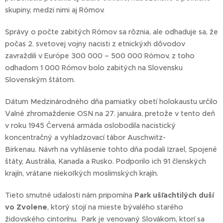
skupiny, medzi nimi aj Rómov.
Správy o počte zabitých Rómov sa rôznia, ale odhaduje sa, že
počas 2. svetovej vojny nacisti z etnickýxh dôvodov
zavraždili v Európe 300 000 – 500 000 Rómov, z toho
odhadom 1 000 Rómov bolo zabitých na Slovensku
Slovenským štátom.
Dátum Medzinárodného dňa pamiatky obetí holokaustu určilo
Valné zhromaždenie OSN na 27. januára, pretože v tento deň
v roku 1945 Červená armáda oslobodila nacistický
koncentračný a vyhladzovací tábor Auschwitz-
Birkenau. Návrh na vyhlásenie tohto dňa podali Izrael, Spojené
štáty, Austrália, Kanada a Rusko. Podporilo ich 91 členských
krajín, vrátane niekoľkých moslimských krajín.
Tieto smutné udalosti nám pripomína
Park ušľachtilých duší
vo Zvolene
, ktorý stojí na mieste bývalého starého
židovského cintorínu. Park je venovaný Slovákom, ktorí sa