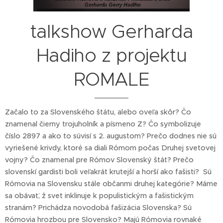
talkshow Gerharda
Hadiho z projektu
ROMALE
Začalo to za Slovenského štátu, alebo oveľa skôr? Čo
znamenal čierny trojuholník a písmeno Z? Čo symbolizuje
číslo 2897 a ako to súvisí s 2. augustom? Prečo dodnes nie sú
vyriešené krivdy, ktoré sa diali Rómom počas Druhej svetovej
vojny? Čo znamenal pre Rómov Slovenský štát? Prečo
slovenskí gardisti boli veľakrát krutejší a horší ako fašisti? Sú
Rómovia na Slovensku stále občanmi druhej kategórie? Máme
sa obávať, ž svet inklinuje k populistickým a fašistickým
stranám? Prichádza novodobá fašizácia Slovenska? Sú
Rómovia hrozbou pre Slovensko? Majú Rómovia rovnaké