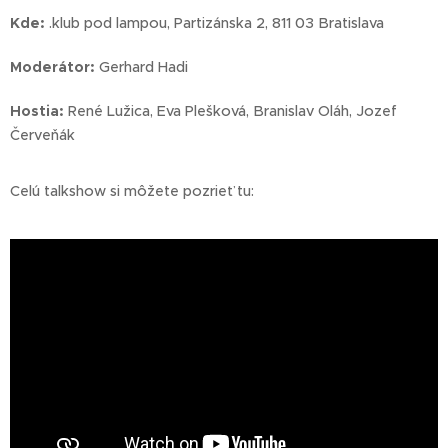
Kde:
.klub pod lampou, Partizánska 2, 811 03 Bratislava
Moderátor:
Gerhard Hadi
Hostia:
René Lužica, Eva Plešková, Branislav Oláh, Jozef
Červeňák
Celú talkshow si môžete pozrieť tu: