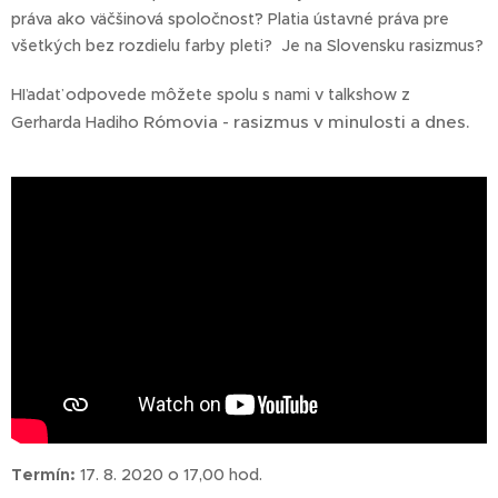
práva ako väčšinová spoločnosť? Platia ústavné práva pre
všetkých bez rozdielu farby pleti? Je na Slovensku rasizmus?
Hľadať odpovede môžete spolu s nami v talkshow z
Rómovia - rasizmus v minulosti a dnes.
Gerharda Hadiho
Termín:
17. 8. 2020 o 17,00 hod.