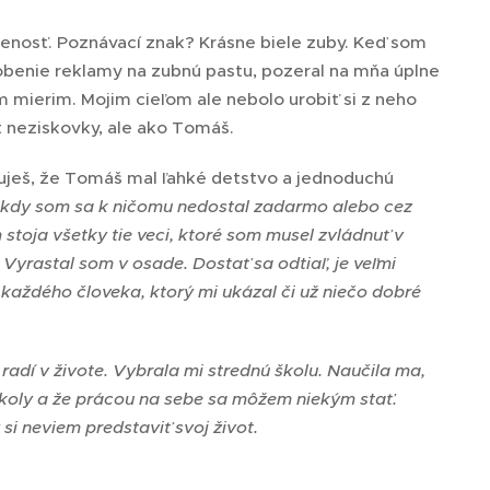
enosť. Poznávací znak? Krásne biele zuby. Keď som
obenie reklamy na zubnú pastu, pozeral na mňa úplne
mierim. Mojim cieľom ale nebolo urobiť si z neho
t neziskovky, ale ako Tomáš.
uješ, že Tomáš mal ľahké detstvo a jednoduchú
. Nikdy som sa k ničomu nedostal zadarmo alebo cez
toja všetky tie veci, ktoré som musel zvládnuť v
 Vyrastal som v osade. Dostať sa odtiaľ, je veľmi
každého človeka, ktorý mi ukázal či už niečo dobré
radí v živote. Vybrala mi strednú školu. Naučila ma,
školy a že prácou na sebe sa môžem niekým stať.
i neviem predstaviť svoj život.