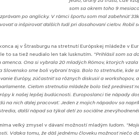
jedlo, druhý za trasu, čiže vz
som sa okrem toho 9 mesiacov
ozprávam po anglicky. V rámci športu som mal zabehnúť 33k
ovať a inšpirovať ďalších ľudí pri dosahovaní cieľov. Robil 
onca aj v Štrasburgu na stretnutí Európskej mládeže v E
e to sa tiež neudialo len tak lusknutím
. "Prihlásil som sa d
 amenca. Ona si vybrala 20 mladých Rómov, ktorých vzal
 Slovensko sme boli vybraní traja. Bolo to stretnutie, kde 
anie Európy, zúčastniť sa rôznych diskusií a workshopov, a
arlamente. Cieľom stretnutia mládeže bolo tiež predniesť 
ópy k našej lepšej budúcnosti. Europoslanci tie nápady dos
dú na nich ďalej pracovať. Jeden z mojich nápadov sa naprí
tredia, ďalší nápad sa týkal detí zo sociálne znevýhodnené
níma veľký zmysel v dávaní možností mladým ľuďom.
"Moji
sti. Vďaka tomu, že dáš jednému človeku možnosť niečo do