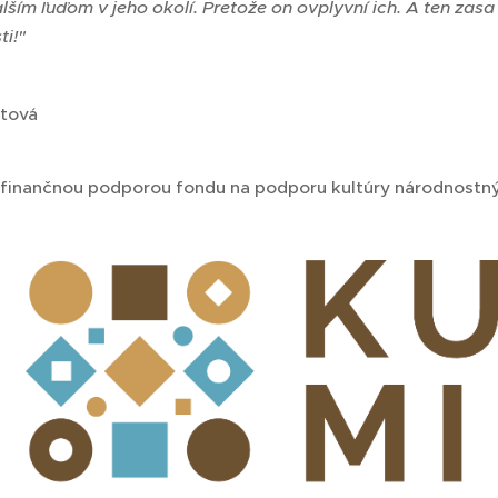
ším ľuďom v jeho okolí. Pretože on ovplyvní ich. A ten zasa 
i!"
štová
 finančnou podporou fondu na podporu kultúry národnost