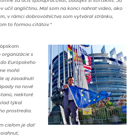
ájomne sa učíš spolupracovať, buduješ si softskills. Ja
 učil angličtinu. Mal som na konci nahrať video, ako
m, v rámci dobrovoľníctva som vytváral stránku,
som to formou citátov."
urópskom
o organizácie s
a do Európskeho
sme mohli
le aj zasadnutí
nápady na nové
tanú, niektoré
klad týkal
ho prostredia.
m cieľom je dať
siahnuť,