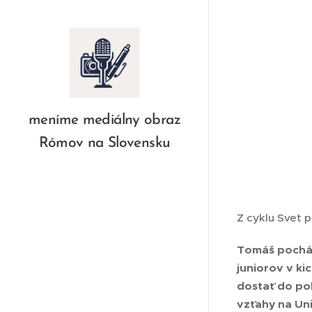
meníme mediálny obraz
Rómov na Slovensku
Z cyklu Svet p
Tomáš pochád
juniorov v ki
dostať do po
vzťahy na Uni