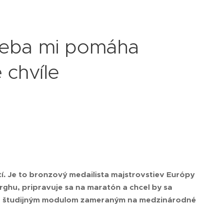
seba mi pomáha
 chvíle
í. Je to bronzový medailista majstrovstiev Európy
rghu, pripravuje sa na maratón a chcel by sa
iu so študijným modulom zameraným na medzinárodné