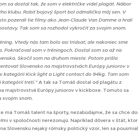
m sa dostal tak, že som v električke videl plagát. Nábor
ho klubu. Robiť bojový šport bol odmalička môj sen. V
to pozerali tie filmy ako Jean-Claude Van Damme a hrali
 postavy. Tak som sa rozhodol vykročiť za svojim snom.
tréning. Vtedy nás tam bolo asi tridsať, ale nakoniec sme
ja. Pokračoval som v tréningoch. Dostal som sa až na
venska. Skočil som na druhom mieste. Potom prišla
entovať Slovensko na majstrovstvách Európy juniorov v
v kategórii Kick light a Light contact do 94kg. Tam som
 kategórií tretí."
A tak sa Tomáš dostal od plagátu z
 na majstrovstvá Európy juniorov v kickboxe. Tomuto sa
a svojim snom.
e má Tomáš talent na športy, nezabúdajme, že sa chce dost
ľmi v spoločnosti nerezonujú. Napríklad dôvera v štát, ktor
 na Slovensku nejaký rómsky politický vzor, len sa pousmial