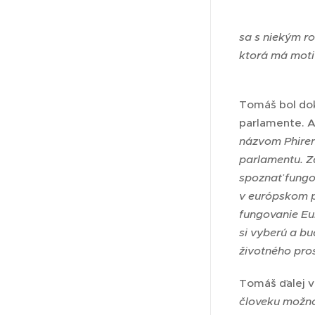
sa s niekým r
ktorá má motiv
Tomáš bol dok
parlamente. Al
názvom Phiren
parlamentu. Za
spoznať fungov
v európskom p
fungovanie Eur
si vyberú a bu
životného pros
Tomáš ďalej v
človeku možno