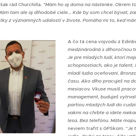
šak rád Churchilla.
"Mám ho aj doma na nástenke. Okrem to
Mám tam ale aj dlhodobé ciele... Kde by som chcel bývať, za
tky z významných udalostí v živote. Pomáha mi to, keď mám 
A čo tá cena vojvodu z Edin
medzinárodná s dlhoročnou tra
Je pre mladých ľudí, ktorí ma
schopnostiach, ako je talent,
mladí ľudia oceňovaní. Bronzo
času. Ako dlho pracuješ na dan
mesiacov. Vkuse musíš pracova
management, buduješ vytrvalo
partiou mladých ľudí do cudzi
vakmi na chrbte a idete niek
lesa. Bez telefónu. Máte mapu
neviem trafiť s GPSkom. "
Je 