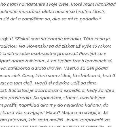
ho mám na nástenke svoje ciele, ktoré mám napríklad
behnutie maratónu, alebo naučiť sa hrať na klavír.
zlé dni a zamýšľam sa, ako sa mi to podarilo."
burghu?
"Získal som striebornú medailu. Táto cena je
díciou. Na Slovensku sa dá získať už vyše 15 rokov.
jú chuť na sebe osobnostne pracovať. Rozvíjať sa v
 šport dobrovoľníctvo. A na týchto troch úrovniach sú
vá, strieborná a zlatá úroveň. Všetko sa delí podľa
om cieli. Cena, ktorú som získal, tá strieborná, trvá 9
ť na tom cieli. Tvoríš si návyky. Učíš sa time
sť. Súčasťou je dobrodružná expedícia, kedy sa ide s
eho prostredia. So spacákmi, stanmi, turistickými
am prežiť, napríklad ako my do nejakého kaňonu, do
, ktorá vás naviguje."
Mapu? Mapa ma naviguje. Ja
tam príprava, kde sa to naučíš. Jeden zodpovedá za