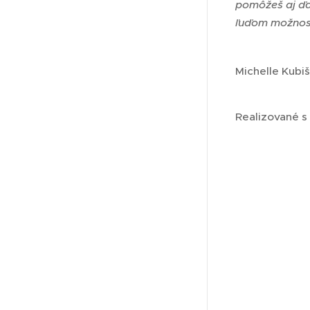
pomôžeš aj ďal
ľuďom možnost
Michelle Kubi
Realizované s