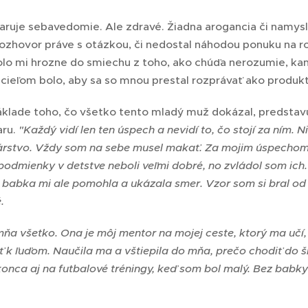
ruje sebavedomie. Ale zdravé. Žiadna arogancia či namysl
rozhovor práve s otázkou, či nedostal náhodou ponuku na r
lo mi hrozne do smiechu z toho, ako chúďa nerozumie, kam 
 cieľom bolo, aby sa so mnou prestal rozprávať ako produk
áklade toho, čo všetko tento mladý muž dokázal, predstav
aru.
"Každý vidí len ten úspech a nevidí to, čo stojí za ním
árstvo. Vždy som na sebe musel makať. Za mojim úspechom s
podmienky v detstve neboli veľmi dobré, no zvládol som ich.
 babka mi ale pomohla a ukázala smer. Vzor som si bral od 
.
ňa všetko. Ona je môj mentor na mojej ceste, ktorý ma učí, 
ť k ľuďom. Naučila ma a vštiepila do mňa, prečo chodiť do 
nca aj na futbalové tréningy, keď som bol malý. Bez babky s