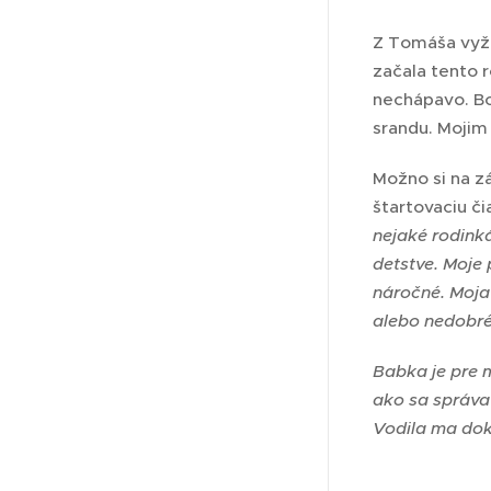
Z Tomáša vyža
začala tento 
nechápavo. Bo
srandu. Mojim
Možno si na z
štartovaciu či
nejaké rodink
detstve. Moje 
náročné. Moja
alebo nedobré
Babka je pre m
ako sa správa
Vodila ma doko