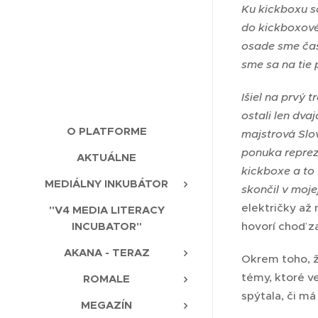
Ku kickboxu so
do kickboxové
osade sme čas
sme sa na tie
Išiel na prvý 
ostali len dva
O PLATFORME
majstrová Slo
ponuka reprez
AKTUÁLNE
kickboxe a to 
MEDIÁLNY INKUBÁTOR
skončil v mojej
električky až
"V4 MEDIA LITERACY
hovorí choď z
INCUBATOR"
AKANA - TERAZ
Okrem toho, ž
témy, ktoré ve
ROMALE
spýtala, či má
MEGAZÍN