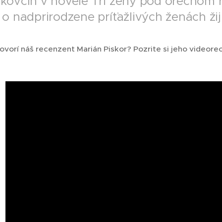
kovčín v novele Tri ženy pod orechom 
 o nadprirodzene príťažlivých ženách ži
ovorí náš recenzent Marián Piskor? Pozrite si jeho videorec