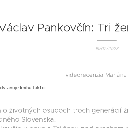
Václav Pankovčín: Tri 
19/02/2023
videorecenzia Mariána
dstavuje knihu takto:
 o životných osudoch troch generácií ži
dného Slovenska.