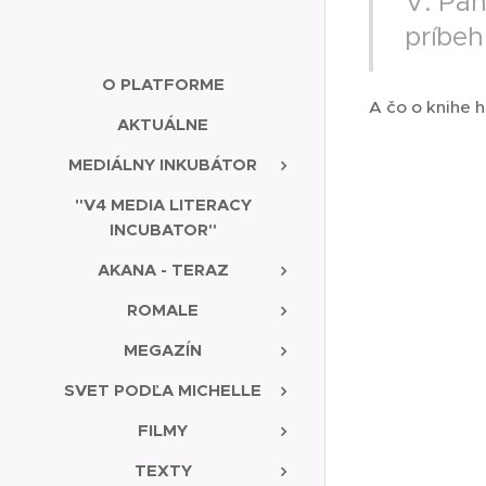
V. Pan
príbeh
O PLATFORME
A čo o knihe h
AKTUÁLNE
MEDIÁLNY INKUBÁTOR
"V4 MEDIA LITERACY
INCUBATOR"
AKANA - TERAZ
ROMALE
MEGAZÍN
SVET PODĽA MICHELLE
FILMY
TEXTY