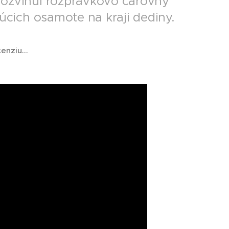
rozvinul rozprávkovo čarovný
júcich osamote na kraji dediny.
enziu...