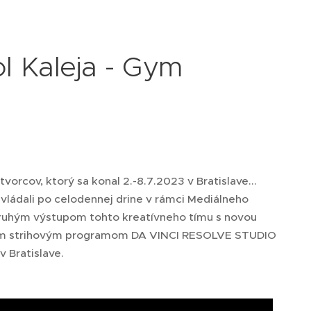
ol Kaleja - Gym
orcov, ktorý sa konal 2.-8.7.2023 v Bratislave...
i vládali po celodennej drine v rámci Mediálneho
e druhým výstupom tohto kreatívneho tímu s novou
lnym strihovým programom DA VINCI RESOLVE STUDIO
v Bratislave.