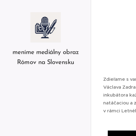
meníme mediálny obraz
Rómov na Slovensku
Zdieľame s vam
Václava Zadraž
inkubátora ka
natáčaciou a
v rámci Letnéh